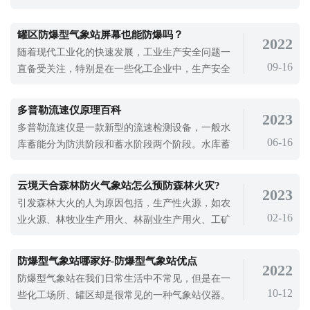
区的绿化率很高，这意味着社区里有更多的树木和
植物。当业主生活和生活在社区时，他们很容易看
罐区防爆型气象站屏幕也能防爆吗？
2022
到绿色的眼睛，这会让他们的心情更好。此外，这
随着现代工业化的快速发展，工业生产安全问题一
些植物的地方通常也是居民的交流空间和活动场
09-16
直备受关注，特别是在一些化工企业中，生产安全
所。业主可以在业余时间散步、休息、打牌
问题不容忽视，化工厂易燃易爆化学品较多，所以
更加应该注意安全防范工作。不仅在日常注意维护
多普勒流速仪原理百科
2023
防范，特别是在气象监测方面，更是不容忽视，恶
多普勒流速仪是一款新型的流速检测设备，一般水
劣天气雷暴天气防范不当也会引起灾害，因此化工
06-16
库蓄能分为防洪阶段和蓄水阶段两个阶段。水库蓄
厂特殊场所应使用特定的气象监测设备，
能受流域特征、水库规模、气候条件等因素的影
响。在水库水位变化的情况下，水库水位监测系统
云境天合森林防火气象站怎么预防森林火灾?
2023
可以实时显示水库的实时水位和降雨量。通过对这
引发森林大火的人为原因包括，生产性火源，如农
些数据的分析，我们可以了解水库当前的水位、蓄
02-16
业火源、林牧业生产用火、林副业生产用火、工矿
水量和水库中的水容量，从而有效地管理水
运输生产用火等;非生产性火源如野外炊烟等、做
饭、烧纸、加热等;而故意纵火如燃烧干草、燃放鞭
防爆型气象站哪家好-防爆型气象站优点
2022
炮、礼花等。这些都是引发森林火灾的人为原因，
防爆型气象站在我们日常生活中不常见，但是在一
而自然原因也是很多的，所以，为了预防森林大火
10-12
些化工场所、罐区却是很常见的一种气象站仪器。
的发生，我们需要使用森林防火气象站。