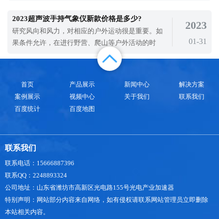
防爆型气象站顾名思义，可以防爆的气象站。防爆
型气象站可用于高风险系数区域，现广泛应用于加
2023超声波手持气象仪新款价格是多少?
2023
油站、煤矿、化工厂、燃油库等高风险系数区域，
研究风向和风力，对相应的户外运动很是重要。如
可实时监测室外气象要素数据，通过防爆气象站屏
01-31
果条件允许，在进行野营、爬山等户外活动的时
幕显示气象数据，让管理者更直观地观察
候，可以带一个风向风力表，或者是一款超声波手
持气象仪来查看区域内的风速风向。对风速风向的
查看不仅对我们的活动进行指导，还可以帮助孩子
首页
产品展示
新闻中心
解决方案
们进行气象学研究，培养气象学知识。2023超声波
案例展示
视频中心
关于我们
联系我们
手持气象仪新款价格是多少?新款超声波手持
百度统计
百度地图
联系我们
联系电话：15666887396
联系QQ：2248893324
公司地址：山东省潍坊市高新区光电路155号光电产业加速器
特别声明：网站部分内容来自网络，如有侵权请联系网站管理员立即删除
本站相关内容。