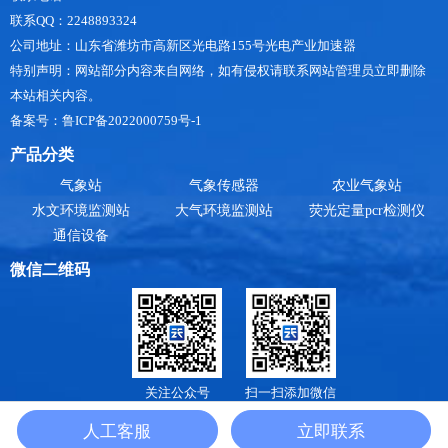
联系QQ：2248893324
公司地址：山东省潍坊市高新区光电路155号光电产业加速器
特别声明：网站部分内容来自网络，如有侵权请联系网站管理员立即删除
本站相关内容。
备案号：鲁ICP备2022000759号-1
产品分类
气象站
气象传感器
农业气象站
水文环境监测站
大气环境监测站
荧光定量pcr检测仪
通信设备
微信二维码
关注公众号
扫一扫添加微信
山东天合环境科技有限公司是
小型气象站
，
防爆气象站
，
手持气象站厂家
，提供
气象
人工客服
立即联系
监测系统价格
报价