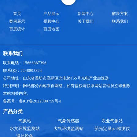
首页
产品展示
新闻中心
解决方案
案例展示
视频中心
关于我们
联系我们
百度统计
百度地图
联系我们
联系电话：15666887396
联系QQ：2248893324
公司地址：山东省潍坊市高新区光电路155号光电产业加速器
特别声明：网站部分内容来自网络，如有侵权请联系网站管理员立即删除
本站相关内容。
备案号：鲁ICP备2022000759号-1
产品分类
气象站
气象传感器
农业气象站
水文环境监测站
大气环境监测站
荧光定量pcr检测仪
通信设备