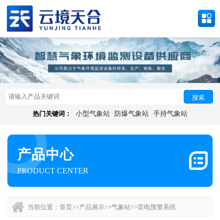
搜索
热门关键词：
小型气象站
防爆气象站
手持气象站
产品中心
PRODUCT CENTER
当前位置：
首页
>>
产品展示
>>
气象站
>>
雷电预警系统