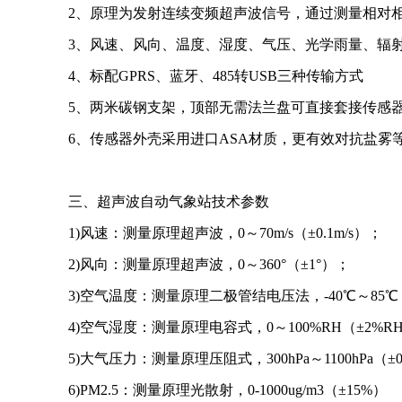
2、原理为发射连续变频超声波信号，通过测量相对
3、风速、风向、温度、湿度、气压、光学雨量、辐射、p
4、标配GPRS、蓝牙、485转USB三种传输方式
5、两米碳钢支架，顶部无需法兰盘可直接套接传感
6、传感器外壳采用进口ASA材质，更有效对抗盐雾等
三、超声波自动气象站技术参数
1)风速：测量原理超声波，0～70m/s（±0.1m/s）；
2)风向：测量原理超声波，0～360°（±1°）；
3)空气温度：测量原理二极管结电压法，-40℃～85℃（
4)空气湿度：测量原理电容式，0～100%RH（±2%RH
5)大气压力：测量原理压阻式，300hPa～1100hPa（±0.
6)PM2.5：测量原理光散射，0-1000ug/m3（±15%）