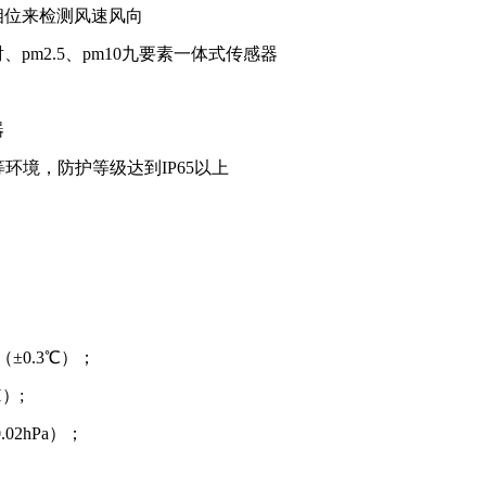
相位来检测风速风向
m2.5、pm10九要素一体式传感器
器
环境，防护等级达到IP65以上
±0.3℃）；
）;
02hPa）；