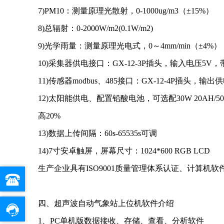
7)PM10：测量原理光散射，0-1000ug/m3（±15%）
8)总辐射：0-2000W/m2(0.1W/m2)
9)光学雨量：测量原理光电式，0～4mm/min（±4%）
10)采集器供电接口：GX-12-3P插头，输入电压5V，带
11)传感器modbus、485接口：GX-12-4P插头，输
12)太阳能供电、配置铅酸电池，可选配30W 20AH/50
高20%
13)数据上传间隔：60s-65535s可调
14)7寸安卓触屏，屏幕尺寸：1024*600 RGB LCD
生产企业具有ISO9001质量管理体系认证、计算机软
四、超声波自动气象站上位机软件介绍
1、PC单机版数据接收、存储、查看、分析软件