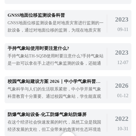
象进行监测，从而促进现在化农业的发展
电效率和运维管理，很多光伏电站在采购监测设备
时，不知道该遵循什么配置标准，也不清楚哪种设
GNSS地面位移监测设备科普
2023
备更适配自身电站。这就需要明确光伏气象站的配
GNSS地面位移监测设备是对地质灾害进行监测的一
置要求，选择合适的光伏电站环境监测设备，才能
09-11
款设备，通过对地面位移的监测，为现在地质灾害
保障监测工作顺利开展。云境天合的TH-BGF
提供预警信息，提高应对地质灾害的能力。山体滑
坡对区域生命财产安全影响很大，在一些滑坡受到
手持气象站使用时要注意什么?
2023
诱导因素的影响后，立即移动，如强烈地震、暴
手持气象站TH-SQ5B使用时要注意什么?手持气象站
雨、海啸、风暴潮和不合理的人类活动，如开挖、
12-07
是一款可以拿在手上进行气象监测的设备，还能通
爆破等，将会有大量的滑坡。山体滑坡多发
过安装三脚架进行气象监测，是一款实时气象观测
的设备。当强对流天气来临时，我们需要对天气气
校园气象站建设方案 2026｜中小学气象科普教育设备推荐
2026
象进行检测，保障正常的农业生产。白天天气晴
气象科学与人们的生活联系紧密，中小学开展气象
朗，太阳辐射强，地面附近温度迅速升高，形成不
01-12
科普教育十分重要。通过校园气象站，学生能直观
稳定的大气层结，使某些地区发生强对流。随着对
观察气象变化，学习气象知识，培养科学探究能
流的不断发展，形成了对流天气，会对我们的日常
力。现在很多学校都在规划建设校园气象站，选择
生活造成很大的困扰，使用手持气象站可以对各种
防爆气象站设备-化工防爆气象站防爆屏
2022
合适的气象科普教育设备是关键，云境天合 TH-
环境下的气象要素进行监测。
在这个经济社会快速发展的时代，虽然工业是我国
XQ2 校园气象站就是不错的选择。
10-31
经济发展的支柱，但工业带来的危害对生态环境造