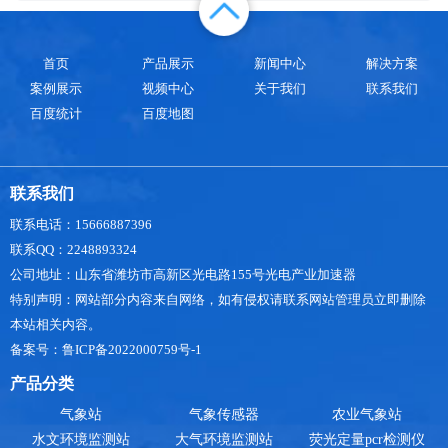
成了很大的破坏。与普通建筑火灾燃烧速度相比，
石化生产的火灾燃烧区温度一般高500℃以上，燃烧
速度可以快一倍多。这样，热量和火焰在火灾中迅
首页
产品展示
新闻中心
解决方案
速传播，火灾装置迅速升温，相邻装置和可燃物也
案例展示
视频中心
关于我们
联系我们
迅速加热，造成点燃和爆炸的危险，从而
百度统计
百度地图
联系我们
联系电话：15666887396
联系QQ：2248893324
公司地址：山东省潍坊市高新区光电路155号光电产业加速器
特别声明：网站部分内容来自网络，如有侵权请联系网站管理员立即删除
本站相关内容。
备案号：鲁ICP备2022000759号-1
产品分类
气象站
气象传感器
农业气象站
水文环境监测站
大气环境监测站
荧光定量pcr检测仪