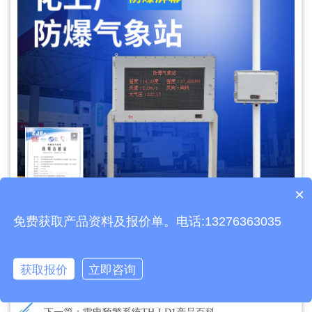
×
产品包含安装吗？
免费获取产品资料及报价单。电话:13276363035
文章地址：
https://www.thyqz.com/jswz/1067.html
获取报价
立即咨询
上一篇：
松材线虫dna快速检测仪TH-P480XC