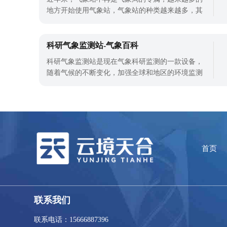
气象监测设备，可以提高居民的气象意识和
地方开始使用气象站，气象站的种类越来越多，其
中自动小型气象站也很受欢迎，自动小型气象站在
许多气象站有什么优势？事实上，人们对气象站的
印象仍然是一种提醒人们服装和保暖的仪器和设
科研气象监测站-气象百科
备。事实上，气象站设备也可用于农业种植、水
科研气象监测站是现在气象科研监测的一款设备，
文、工业、环保、科研等环境监测等领域，应
随着气候的不断变化，加强全球和地区的环境监测
和报告，减少气候变化的影响。就要求世界和国家
评估气候变化的脆弱性和风险，并将气候变化因素
纳入文化遗产保护政策的考虑范围。全球合作包括
鼓励国际组织为气候脆弱地区提供可能的文化保护
政策或资源支持，并在研究和实践、教育
首页
联系我们
联系电话：15666887396