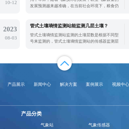
10-12
爆破等，将会有大量的滑坡。山体滑坡多发
发展预测越来越准确，在当前社会环境下，粮食仍
然是人类生存的基础，因此气象设备的使用有利于
农业粮食生产，在现代农业科技园区，有气象站，
气象站可以实时监测气象数据，监测气象数据可以
管式土壤墒情监测站能监测几层土壤？
2023
通过传感器上传到计算机后台，提供给种植者实时
管式土壤墒情监测站监测的土壤层数是根据不同型
08-03
观测。天合环境小型气象站就是一款被广
号来监测的，管式土壤墒情监测站的传感器监测层
数支持定制，最低可测三层土壤温湿度，最高可测
十层土壤温湿度。管式土壤墒情监测站是一种高精
度的土壤水分测量仪器，具有高灵敏度。通过对土
壤中介电常数的分析，可以准确反映土壤中的水分
含量。管式土壤墒情监测站体积小，携带
产品展示
新闻中心
解决方案
案例展示
视频中
产品分类
气象站
气象传感器