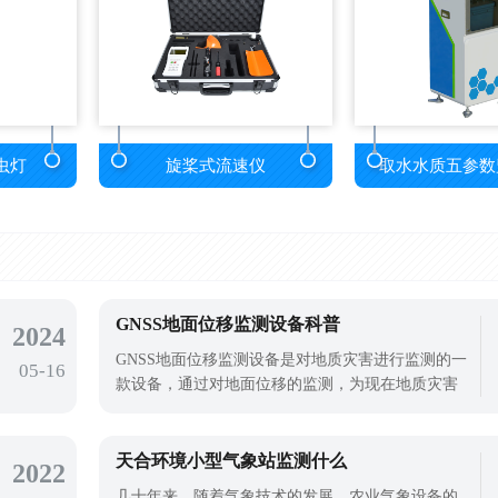
虫灯
旋桨式流速仪
取水水质五参数
GNSS地面位移监测设备科普
2024
GNSS地面位移监测设备是对地质灾害进行监测的一
05-16
款设备，通过对地面位移的监测，为现在地质灾害
提供预警信息，提高应对地质灾害的能力。山体滑
坡对区域生命财产安全影响很大，在一些滑坡受到
诱导因素的影响后，立即移动，如强烈地震、暴
天合环境小型气象站监测什么
2022
雨、海啸、风暴潮和不合理的人类活动，如开挖、
几十年来，随着气象技术的发展，农业气象设备的