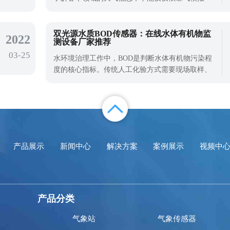
告，你可以选择小型自动气象站。首先，小型自动
气象站功能齐全。与天气预报提供的单一信息不
同，制动器可以根据区域需求监测检测多个要素，
双光源水质BOD传感器：在线水体有机物监
2022
测设备厂家推荐
自动生成消息，无需人工干预，发送到相应的气象
03-25
站，弥补数据探索的空白。此外，自动气象站
水环境治理工作中，BOD是判断水体有机物污染程
度的核心指标。传统人工化验方式需要现场取样、
实验室消解，整体流程耗时久，无法实现全天候连
续监测，很难及时发现水质突变问题。普通单光源
水质传感器容易受水体浊度、色度、杂质干扰，检
测数据偏差大，日常维护频率高。想要做到长期稳
定的在线水质监测，就需要抗干扰能力强、
产品展示
新闻中心
解决方案
案例展示
视频中
产品分类
气象站
气象传感器