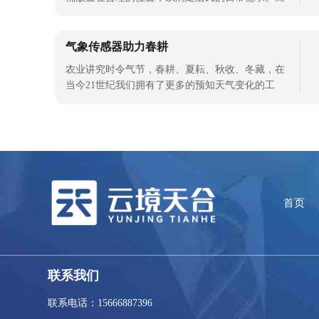
且，完善城市气象建设也为城市不同产业的发展提
供了精细的气象数据，帮助了不同产业的发展。风
速风向对我们城市建设有重要的影响，所以使用便
气象传感器助力春耕
携式风速风向仪对城市建设有重要的意义。便携式
农业讲究时令气节，春耕、夏耘、秋收、冬藏，在
风速风向仪/手持气象仪如何使用?便携式
当今21世纪我们拥有了更多的预知天气变化的工
具，其中由天合环境自主研发的气象传感器将负氧
离子、pm2.5、pm10、温度、湿度、气压、氧含
量、噪声、风速、
首页
联系我们
联系电话：15666887396