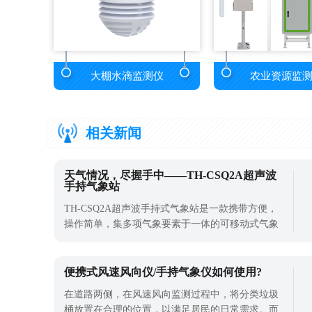
大棚水滴监测仪
农业资源监
相关新闻
天气情况，尽握手中——TH-CSQ2A超声波
手持气象站
TH-CSQ2A超声波手持式气象站是一款携带方便，
操作简单，集多项气象要素于一体的可移动式气象
观测仪器。产品采用精密传感器及智能芯片，能同
时对多种气象要素进行准确测量、记录并存储。该
产品为一体化设备，无零部件，耗损小，为用户免
便携式风速风向仪/手持气象仪如何使用?
去了维修保养的后顾之忧。目前该设备已经广泛应
在道路两侧，在风速风向监测过程中，将分类垃圾
用在农业、林业、环保、水利、气象研究、
桶放置在合理的位置，以满足居民的日常需求。而