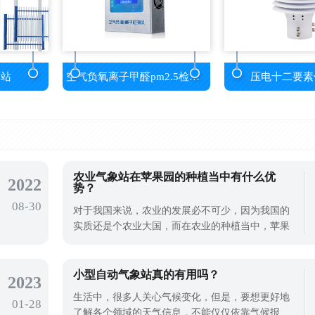
测站
空气负氧离子甲醛pm2.5检测仪
压电十二要素
农业气象站在苹果园的种植当中有什么优
2022
势？
08-30
对于我国来说，农业的发展必不可少，因为我国的
实质还是个农业大国，而在农业的种植当中，苹果
的种植还是占较大的比例。而想要苹果种植出我们
想要的价值，不仅其的栽培要做好，气象的监测也
非常重要，因为气象灾害对于苹果的生长影响非常
小型自动气象站真的有用吗？
2023
大。农业气象站是一款携带方便，操作简单，集多
生活中，很多人关心气候变化，但是，要想更好地
01-28
项气象要素于一体的可移动式气象观
了解各个领域的天气信息，不能仅仅依靠气候报