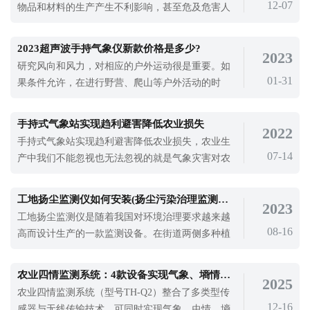
12-07
物品和材料的生产产生不利影响，甚至危及危害人
细对比两者的区别，帮大家选到合适的设备。
体、动物和植物的健康生长。空气污染的原因很
多，人为原因占绝大多数。工业废物燃气、燃烧垃
2023超声波手持气象仪新款价格是多少?
2023
圾、汽车尾气排放、核爆炸等。对空气中污染物质
研究风向和风力，对相应的户外运动很是重要。如
的监测需要使用先进的仪器，比如超声波气象站来
01-31
果条件允许，在进行野营、爬山等户外活动的时
进行实时监测。超声波气象站是一款可以对
候，可以带一个风向风力表，或者是一款超声波手
持气象仪来查看区域内的风速风向。对风速风向的
手持式气象站实现趋利避害降低农业损失
2022
查看不仅对我们的活动进行指导，还可以帮助孩子
手持式气象站实现趋利避害降低农业损失，农业生
们进行气象学研究，培养气象学知识。2023超声波
07-14
产中我们不能忽视也无法忽视的就是气象灾害对农
手持气象仪新款价格是多少?新款超声波手持
业造成的影响，我国农业灾害的损失有很大一部分
是由于气象灾害造成的，而我们在面对气象灾害时
工地扬尘监测仪如何安装(扬尘污染治理监测设备百科)
2023
应该如何避免其对农业生产造成的损失呢。首先要
工地扬尘监测仪是随着我国对环境治理要求越来越
做的就是借助手持式气象站加强对农业气象环境的
08-16
高而设计生产的一款监测设备。在街道两侧多种植
监测，只要了解气象的变化情况，才能合
树木，控制灰尘飞扬，要投入更多人力清理街道，
防止灰尘污染卷土重来，保障区域环境质量。粉尘
​农业四情监测系统：4款设备实现气象、墒情、虫情、苗情同步监测
2025
污染作为一种环境污染，已成为城市环境污染的一
农业四情监测系统​（型号TH-Q2）整合了多类型传
个主要问题。粉尘污染对人们的健康、环境质量、
12-16
感器与无线传输技术，可同时实现气象、虫情、墒