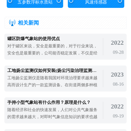
五参数浮标水质站
风速传感器
相关新闻
罐区防爆气象站的使用优点
2022
对于罐区来说，安全是最重要的，对于行业来说，
09-28
安全也是最重要的，公司能否稳定发展，不仅是经
济效益，安全风险也是最重要的，不仅是护自己，
而且给员工一个安全的工作环境，更舒适的工作，
工地扬尘监测仪如何安装(扬尘污染治理监测设备百科)
2023
会带来更大的经济效益。在罐区化工场所，一点气
工地扬尘监测仪是随着我国对环境治理要求越来越
象的影响都有可能导致一些不好的事情发生，罐区
08-16
高而设计生产的一款监测设备。在街道两侧多种植
防爆气象站的作用就会格外重要。罐区防
树木，控制灰尘飞扬，要投入更多人力清理街道，
防止灰尘污染卷土重来，保障区域环境质量。粉尘
手持小型气象站有什么作用？原理是什么？
2022
污染作为一种环境污染，已成为城市环境污染的一
随着经济和社会的快速发展，人们对公共气象服务
个主要问题。粉尘污染对人们的健康、环境质量、
09-19
的需求越来越大，对即时气象信息知识的要求也越
城市形象等方面都有不利影响。为了有效
来越高。气象灾害预警作为当前气象部门的主要职
能之一，在人们的日常生活中发挥着极其重要的作