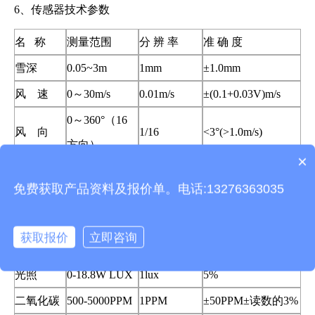
6、传感器技术参数
名 称
测量范围
分 辨 率
准 确 度
雪深
0.05~3m
1mm
±1.0mm
风 速
0～30m/s
0.01m/s
±(0.1+0.03V)m/s
0～360°（16
风 向
1/16
<3°(>1.0m/s)
方向）
产品包含安装吗？
×
空气温度
-40-80℃
0.1℃
±0.3℃（25℃）
质保时间是多久？
免费获取产品资料及报价单。电话:13276363035
空气湿度
0-100%RH
0.10%
±3%RH
大气压力
30-110Kpa
0.01Kpa
±0.02Kpa(相对)
获取报价
立即咨询
雨量
≦4mm/min
0.01mm
±0.2mm
光照
0-18.8W LUX
1lux
5%
二氧化碳
500-5000PPM
1PPM
±50PPM±读数的3%