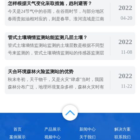
怎样根据天气变化采取措施，趋利避害？
2022
用。随着信息化、现代手段的不断改进，对气象预
今天是24节气中的谷雨，在谷雨时节，与部分地区
警的要求也不断提高，气象部门必须能够及时、准
04-20
春雨贵如油相对应的，则是春旱。淮河流域是江南
确地向人民传达预警信息。但是在一些网
春雨和北方春旱区之间的过渡地区，从秦岭、淮河
附近向北，春雨呈急剧减少的态势，这里的农田更
管式土壤墒情监测站能监测几层土壤？
2022
加渴望一场透雨的滋润。对于这些地区来说，下一
管式土壤墒情监测站监测的土壤层数是根据不同型
场透雨滋润大地，可谓“贵重如油”。虽然谷雨时节
11-08
号来监测的，管式土壤墒情监测站的传感器监测层
的天气有其一般规律和特点，对于人
数支持定制，最低可测三层土壤温湿度，最高可测
十层土壤温湿度。管式土壤墒情监测站是一种高精
天合环境森林火险监测站的优势
2022
度的土壤水分测量仪器，具有高灵敏度。通过对土
秋末冬初，天干物干，又是火灾“肆虐”当时，我国
壤中介电常数的分析，可以准确反映土壤中的水分
11-22
森林分布广泛，地理环境复杂多样，森林火灾时有
含量。管式土壤墒情监测站体积小，携带
发生。即使近年来火灾频率逐年下降，森林火灾也
具有影响广泛、持续时间长的特点。考虑到影响很
大，员工仍然不能掉以轻心。森林火灾一旦发生，
就会造成很严重的生命财产损失，所以对森林火险
的监测就很重要。天合环境森林火险监
首页
产品展示
新闻中心
解决方案
案例展示
视频中心
关于我们
联系我们