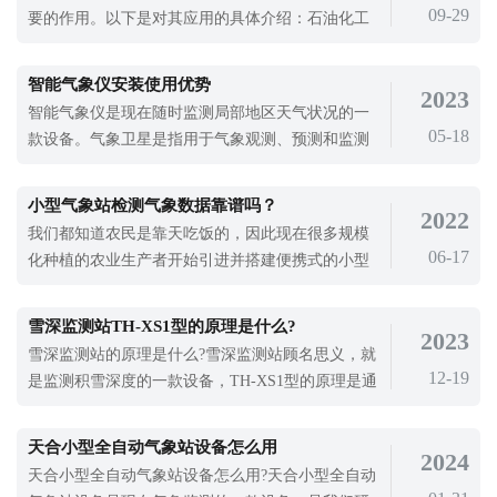
09-29
要的作用。以下是对其应用的具体介绍：石油化工
行业：在石油化工等高危行业中，一体化防爆气象
站可以实时监测风速、风向、温度、湿度等气象参
智能气象仪安装使用优势
2023
数，确保生产过程的安全性。例如，监测风速和风
智能气象仪是现在随时监测局部地区天气状况的一
向有助于预防气体泄漏引发的火灾或爆炸。煤矿行
05-18
款设备。气象卫星是指用于气象观测、预测和监测
业：煤矿开采过程中，气象条件对矿井安
的人造卫星，一般分为静态卫星和极轨卫星。静态
卫星通常悬挂在赤道上方的特定位置，可以实时获
小型气象站检测气象数据靠谱吗？
2022
取亚洲、大洋洲等地区的气象信息;极轨卫星绕过极
我们都知道农民是靠天吃饭的，因此现在很多规模
地轨道，全面监测全球气象状况。而对于小区域内
06-17
化种植的农业生产者开始引进并搭建便携式的小型
的实时气象监测，还是需要使用智能气象
气象站，对农业区域进行24小时检测。许多人会担
心小型气象站体积那么小，检测气象要素靠谱吗？
雪深监测站TH-XS1型的原理是什么?
2023
近几年高温大棚等措施也是为了可以避免天气对农
雪深监测站的原理是什么?雪深监测站顾名思义，就
作物的影响，可以在一定程度上抵御天气恶劣带来
12-19
是监测积雪深度的一款设备，TH-XS1型的原理是通
的风险。但到寒潮之类的恶劣天气的突发
过超声波原理对雪的识别与测量技术，通过监测所
在位置的距离，得出雪的厚度，从而分析出单位时
天合小型全自动气象站设备怎么用
2024
间的降雪量的一款精密的雪深监测设备。雪深监测
天合小型全自动气象站设备怎么用?天合小型全自动
站在目前雪灾监测中发挥了很大的作用，积雪覆盖