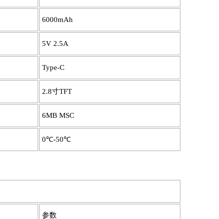
6000mAh
5V 2.5A
Type-C
2.8寸TFT
6MB MSC
0℃-50℃
参数