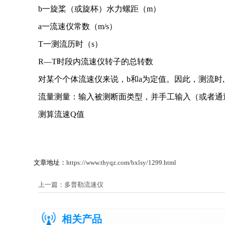
b一旋桨（或旋杯）水力螺距（m）
a一流速仪常数（m/s）
T一测流历时（s）
R—T时段内流速仪转子的总转数
对某个个体流速仪来说，b和a为定值。因此，测流时
流量测量：输入被测断面类型，并手工输入（或者通过
测算流速Q值
文章地址：
https://www.thyqz.com/bxlsy/1299.html
上一篇：
多普勒流速仪
相关产品