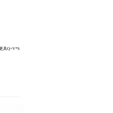
具Q=V*S