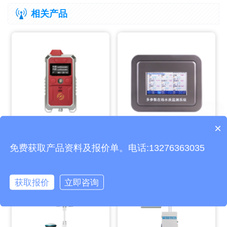
相关产品
×
产品包含安装吗？
漏电探测仪
在线浊度分析仪
免费获取产品资料及报价单。电话:13276363035
获取报价
立即咨询