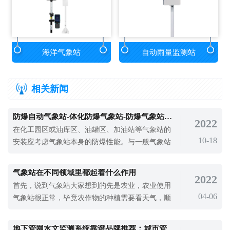
海洋气象站
自动雨量监测站
相关新闻
防爆自动气象站-体化防爆气象站-防爆气象站厂家
2022
在化工园区或油库区、油罐区、加油站等气象站的
10-18
安装应考虑气象站本身的防爆性能。与一般气象站
相比，防爆自动气象站支架和防护箱都应具有防爆
性能，以减少设备使用造成的安全风险。安全不是
气象站在不同领域里都起着什么作用
2022
小事，尤其是工业行业，一旦发生爆炸和其他事
首先，说到气象站大家想到的先是农业，农业使用
故，无法想象，也是不可估量和不可挽回的。防爆
04-06
气象站很正常，毕竟农作物的种植需要看天气，顺
自动气象站设备实时监测特殊场所的风速、
应天气变化做出合适的调整
地下管网水文监测系统靠谱品牌推荐：城市管网液位流量实时监测方案