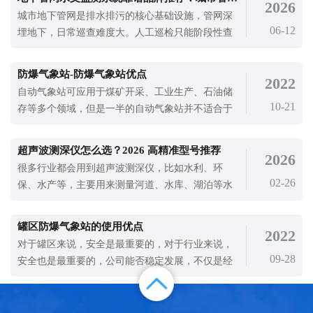
2026
城市地下管网是排水排污的核心基础设施，管网深
06-12
埋地下，日常巡查难度大。人工巡检只能阶段性查
看管网状态，无法掌握实时水位、流量和淤积变
化。雨季积水、管道堵塞、污水溢流等问题突发概
防爆气象站-防爆气象站优点
2022
率高，没有实时监测手段，很容易造成城市内涝和
自动气象站可应用于煤矿开采、工业生产、石油储
道路积水隐患。传统监测设备功能单一，只能监测
10-21
存等多个领域，但是一半的自动气象站并不适合于
单一数据，无法形成整套管网监测体系，数
化工场所的使用，所以，防爆气象站就出现了。易
燃易爆场景应注意设备的使用、安装安全，防爆气
超声波测深仪怎么选？2026 高精准型号推荐
2026
象站的应用可以减少事故发生，减少安全隐患，从
很多行业都会用到超声波测深仪，比如水利、环
而保障生命安全和生产、正常运行生活。防爆气象
02-26
保、水产等，主要用来测量河道、水库、湖泊等水
站的优点有哪些？首先，防爆气象站需要
体的水深。2026年，市面上的超声波测深仪型号越
来越多，质量和精度也参差不齐，不少采购者在选
罐区防爆气象站的使用优点
2022
型时会感到迷茫，不知道该从哪些方面入手，才能
对于罐区来说，安全是最重要的，对于行业来说，
选到高精准的产品。其实，只要掌握正确的选型方
09-28
安全也是最重要的，公司能否稳定发展，不仅是经
法，就能避开误区，选到适合自己的超声波
济效益，安全风险也是最重要的，不仅是护自己，
而且给员工一个安全的工作环境，更舒适的工作，
会带来更大的经济效益。在罐区化工场所，一点气