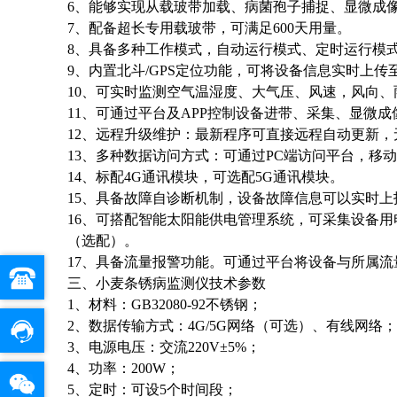
6、能够实现从载玻带加载、病菌孢子捕捉、显微成
7、配备超长专用载玻带，可满足600天用量。
8、具备多种工作模式，自动运行模式、定时运行模
9、内置北斗/GPS定位功能，可将设备信息实时上
10、可实时监测空气温湿度、大气压、风速，风向
11、可通过平台及APP控制设备进带、采集、显微
12、远程升级维护：最新程序可直接远程自动更新
13、多种数据访问方式：可通过PC端访问平台，移动
14、标配4G通讯模块，可选配5G通讯模块。
15、具备故障自诊断机制，设备故障信息可以实时
16、可搭配智能太阳能供电管理系统，可采集设备
（选配）。
17、具备流量报警功能。可通过平台将设备与所属
三、小麦条锈病监测仪技术参数
1、材料：GB32080-92不锈钢；
2、数据传输方式：4G/5G网络（可选）、有线网络
3、电源电压：交流220V±5%；
4、功率：200W；
5、定时：可设5个时间段；