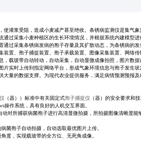
，使灌浆受阻，造成小麦减产甚至绝收。条锈病监测仪是集气象
统通过采集小麦种植区的生长环境情况，并根据系统内建模型进
置通过采集条锈病发病的孢子存量及其扩散动态，为条锈病的发
集装置、孢子捕捉装置、孢子承载装置、图像采集装置、网络传
息，载玻带自动转动，自动采集，自动显微成像拍照，图片数据
图片实时上传到指定网络平台，形成气象环境信息与孢子发生状
供大量的数据支撑。为现代农业提供服务，满足病情预测预报及
仪
（器））标准中有关固定式
孢子捕捉仪
（器）的安全要求和技
dows操作系统，具有良好的人机交互界面。
能够自动对所捕获病菌孢子进行高清显微拍摄，所拍摄图像清晰度能
的病菌孢子自动拍摄，自动选取最优图片上传。
摄角度，实现载玻带的全方位、无死角成像。