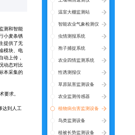
土壤墒情速测仪
温室大棚监测站
智能农业气象检测仪
监测和智能
行小麦条锈
虫情测报系统
生提供了无
孢子捕捉系统
输模块、电
自动上传，
农业四情监测系统
况动态对比
标本采集的
性诱测报仪
草原鼠害监测设备
术要求。
农业监测传感器
够达到人工
植物病虫害监测设备
鸟类监测设备
植被长势监测设备