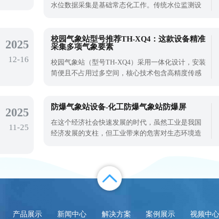
水位数据采集是基础常态化工作。传统水位监测设
备存在机械卡顿、易淤积、运维频繁等问题，无法
适配长期浸水、无人值守的野外工况。电子水尺采
用全新感应采集方式，无机械活动结构，环境适配
校园气象站型号推荐TH-XQ4：这款设备精准
2025
采集多项气象要素
性更强，可满足各类水域连续、稳定水位监测需
12-16
求，是基层水利、市政监测项目的主流升级
校园气象站（型号TH-XQ4）采用一体化设计，安装
简便且不占用过多空间，核心技术包含高精度传感
器组件，能精准采集温度、湿度、风速、风向、降
水量等多项基础气象要素。
防爆气象站设备-化工防爆气象站防爆屏
2025
在这个经济社会快速发展的时代，虽然工业是我国
11-25
经济发展的支柱，但工业带来的危害对生态环境造
成了很大的破坏。与普通建筑火灾燃烧速度相比，
石化生产的火灾燃烧区温度一般高500℃以上，燃烧
速度可以快一倍多。这样，热量和火焰在火灾中迅
速传播，火灾装置迅速升温，相邻装置和可燃物也
迅速加热，造成点燃和爆炸的危险，从而
产品展示
新闻中心
解决方案
案例展示
视频中