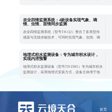
站采用了特殊的防爆材料和结构设计，能够承受静
电、火花等因素的影响，确保在易燃易爆环境下安
全运行，有效避免火灾和爆炸事故的发生。此外，
​农业四情监测系统：4款设备实现气象、墒
防爆气象站还具备防水、防尘、防震、防腐等五防
情、虫情、苗情同步监测
设计，使其更加坚固耐用，适用于化工厂
农业四情监测系统​（型号TH-Q2）整合了多类型传
感器与无线传输技术，可同时实现气象、虫情、墒
情、苗情四项核心数据的同步监测。
地埋式积水监测设备：专为城市积水设计，
实现内涝预警
地埋式积水监测设备（型号TH-DM1）专为城市积水
监测设计，采用地埋式安装方式，设备主体埋于地
下，顶部与路面齐平，不会影响车辆和行人通行，
也不会破坏道路美观。
首页