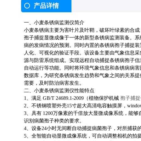
产品详情
一、小麦条锈病监测仪简介
小麦条锈病主要为害叶片及叶鞘，破坏叶绿素的合成
孢子捕捉显微成像于一体的新型条锈病监测装备。系
病的发病情况的预测。同时内置的条锈病孢子捕捉装
人化、可视化的验证手段。该设备主要由气象信息采
源与防雷系统组成。实现远程自动捕捉条锈病孢子信
自动运行等功能。同时将环境气象信息和条锈病病害
数据库，为研究条锈病发生趋势和气象之间的关系提
需要，及时防治病害发生。
二、小麦条锈病监测仪性能特点
1、满足 GB/T 24689.1-2009（植物保护机械 
孢子捕捉
2、不锈钢喷塑外壳15寸超大高清电容触摸屏，win
3、具有 1200万像素的千倍放大显微成像系统，
识别病菌孢子种类的要求。
4、设备24小时无间断自动捕捉病菌孢子，对所捕获
5、全智能自动显微成像系统，可自动调整相机的拍