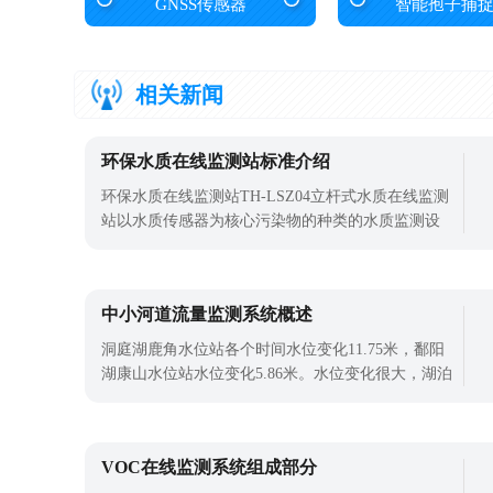
GNSS传感器
智能孢子捕
相关新闻
环保水质在线监测站标准介绍
环保水质在线监测站TH-LSZ04立杆式水质在线监测
站以水质传感器为核心污染物的种类的水质监测设
备。随着社会的发展，水污染不断加重，特别是越
来越多的有机污染物，是水污染的一个重要特征。
一项调查显示，世界各地有2221种有机污染物。环
中小河道流量监测系统概述
保水质在线监测站是目前监测和分析各项水质参数
的重要设备。水污染是指人类活动排放的
洞庭湖鹿角水位站各个时间水位变化11.75米，鄱阳
湖康山水位站水位变化5.86米。水位变化很大，湖泊
面积和水量变化很大，这些湖泊有“干水线，洪
水”的自然场景。淮河流域和长江下游湖泊水位的年
变化，一般为1.50～2.50米。而随着对水资源的监测
VOC在线监测系统组成部分
就可以使用中小河道流量监测系统进行水文信息监