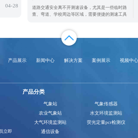
04-28
城市形象等方面都有不利影响。为了有效
道路交通安全离不开测速设备，尤其是一些临时路
查、弯道、学校周边等区域，需要便捷的测速工具
来管控车辆速度，减少交通违章和事故。手持式拍
照车辆测速仪体积小、方便携带，能同时完成测速
和拍照取证，是交通管理部门、厂区安保常用的设
备。目前市面上手持式拍照车辆测速仪品牌不少，
其中云境天合手持式拍照车辆测速仪表现
产品展示
新闻中心
解决方案
案例展示
视频中
产品分类
气象站
气象传感器
农业气象站
水文环境监测站
大气环境监测站
荧光定量pcr检测仪
员立即
通信设备