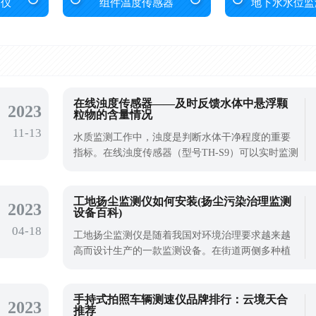
捉仪
组件温度传感器
地下水水位监
在线浊度传感器——及时反馈水体中悬浮颗
2023
粒物的含量情况
11-13
水质监测工作中，浊度是判断水体干净程度的重要
指标。在线浊度传感器（型号TH-S9）可以实时监测
水体的浊度变化，及时反馈水体中悬浮颗粒物的含
量情况。它的应用场景很广，涵盖了自来水厂、污
水处理厂、河流湖泊等多个水体环境。
工地扬尘监测仪如何安装(扬尘污染治理监测
2023
设备百科)
04-18
工地扬尘监测仪是随着我国对环境治理要求越来越
高而设计生产的一款监测设备。在街道两侧多种植
树木，控制灰尘飞扬，要投入更多人力清理街道，
防止灰尘污染卷土重来，保障区域环境质量。粉尘
污染作为一种环境污染，已成为城市环境污染的一
手持式拍照车辆测速仪品牌排行：云境天合
2023
推荐
个主要问题。粉尘污染对人们的健康、环境质量、