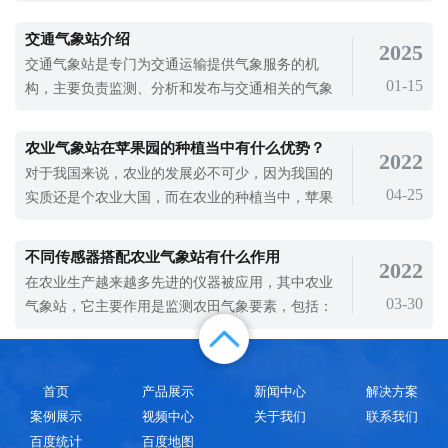
社会发展中，必须加强室内外环境的监测和治理，
以确保人们的生活和生活健康，这对提高国民经济
交通气象站介绍
2025
的发展和人民的整体素质也非常重要。对空气质量
交通气象站是专门为交通运输提供气象服务的机
问题的治理，使用VOC在线监测系统对空气挥发性
01-15
构，主要负责监测、分析和发布与交通相关的气象
有机物进行精准监测是治理大气污染的需要
信息。随着社会的发展，交通运输日益繁忙，各类
交通工具在恶劣天气情况下的安全运行成为了人们
农业气象站在苹果园的种植当中有什么优势？
2022
关注的焦点。因此，交通气象站的意义日益凸显，
对于我国来说，农业的发展必不可少，因为我国的
它为政府部门和交通行业提供了宝贵的气象数据和
04-25
实质还是个农业大国，而在农业的种植当中，苹果
咨询服务。交通气象站通常由气象观测设备
的种植还是占较大的比例。而想要苹果种植出我们
想要的价值，不仅其的栽培要做好，气象的监测也
不同传感器搭配农业气象站有什么作用
2022
非常重要，因为气象灾害对于苹果的生长影响非常
在农业生产越来越多先进的仪器被应用，其中农业
大。农业气象站是一款携带方便，操作简单，集多
03-30
气象站，它主要作用是监测农田气象要素，包括：
项气象要素于一体的可移动式气象观
温度、湿度、风速、风向、等。本文为大家介绍.....
首页
产品展示
新闻中心
解决方案
案例展示
视频中心
关于我们
联系我们
百度统计
百度地图