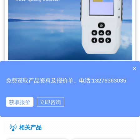
×
文章地址：
https://www.thyqz.com/jswz/1590.html
产品包含安装吗？
免费获取产品资料及报价单。电话:13276363035
上一篇：
防爆型气象站TH-FB02——有高等级防爆证书
获取报价
立即咨询
下一篇：
马铃薯晚疫病监测仪助力农业生产
相关产品