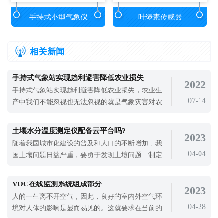
手持式小型气象仪
叶绿素传感器
相关新闻
手持式气象站实现趋利避害降低农业损失
2022
手持式气象站实现趋利避害降低农业损失，农业生
07-14
产中我们不能忽视也无法忽视的就是气象灾害对农
业造成的影响，我国农业灾害的损失有很大一部分
是由于气象灾害造成的，而我们在面对气象灾害时
土壤水分温度测定仪配备云平台吗?
2023
应该如何避免其对农业生产造成的损失呢。首先要
随着我国城市化建设的普及和人口的不断增加，我
做的就是借助手持式气象站加强对农业气象环境的
04-04
国土壤问题日益严重，要勇于发现土壤问题，制定
监测，只要了解气象的变化情况，才能合
合理的技术解决方案，改善土壤，减少污染，有效
提高土壤环境质量，提高农产品质量，增加农业产
VOC在线监测系统组成部分
2023
量。土壤问题是影响作物生长的重要因素，使用土
人的一生离不开空气，因此，良好的室内外空气环
壤水分温度测定仪对农业土壤进行精准监测，为现
04-28
境对人体的影响是显而易见的。这就要求在当前的
在农业发展提供数据支持。土壤水分温度