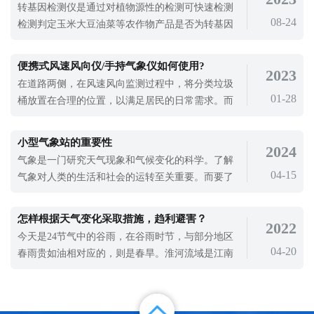
转基因检测仪是通过对植物源性的检测可快速检测
而自然原因也是很多的，所以，为了预防森林大火
08-24
检测判定玉米大豆油菜等农作物产品是否为转基因
的发生，我们需要使用森林防火气象站。
产品的一款检测设备。食品质量安全关系到人民群
众的健康、生命安全和社会经济。然而，食品供应
便携式风速风向仪/手持气象仪如何使用?
2023
体系主要集中在解决食品问题上。建立产品供应问
在道路两侧，在风速风向监测过程中，将分类垃圾
题的，对食品质量安全的重视程度不够。我国食品
01-28
桶放置在合理的位置，以满足居民的日常需求。而
工业在原材料供应、生产环境、加工、包
且，完善城市气象建设也为城市不同产业的发展提
供了精细的气象数据，帮助了不同产业的发展。风
小型气象站的重要性
2024
速风向对我们城市建设有重要的影响，所以使用便
气象是一门研究天气现象和气候变化的科学。了解
携式风速风向仪对城市建设有重要的意义。便携式
04-15
气象对人类的生活和社会的运转至关重要。而要了
风速风向仪/手持气象仪如何使用?便携式
解天气和气候的变化，就需要准确的气象数据。而
小型气象站则是获取这些数据的重要工具之一。小
怎样根据天气变化采取措施，趋利避害？
2022
型气象站不同于传统的大型气象观测站，它们通常
今天是24节气中的谷雨，在谷雨时节，与部分地区
是一站式设计，安装便携获取数据简单，小型气象
04-20
春雨贵如油相对应的，则是春旱。淮河流域是江南
站能精确测量一系列气象数据，如温度、
春雨和北方春旱区之间的过渡地区，从秦岭、淮河
附近向北，春雨呈急剧减少的态势，这里的农田更
加渴望一场透雨的滋润。对于这些地区来说，下一