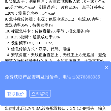
8. 负氧离子：测量原理：圆筒式电极吸入式；0～10万个/c
m³,分辨率1个/cm³；测量误差：
 读数±10%；离子迁移率≤
±20%；测量分辨率：1个/cm³；
9. 北斗数传终端：电源：
稳压
电
源
DC12，电流3A功率：
发送功率36W，待机功率1w
10. 标配北斗卡：传输容量260字节，报文服务1年
11. RDSS指标：通讯成功率95%
12. 发射频率Lf0、Lf1、Lf2。
13. 信息传输方式：汉字、代码、混编
14. 安装角度：天线正垂直朝上，天线正上方无遮挡，避免
安装在强磁信号干扰的地方，比如高压电塔，大功率基站
×
等
设备有检测证书吗？
15. 对外数据接口：RS485
、
RS232
免费获取产品资料及报价单。电话:13276363035
16. 可靠性：工作温度-20℃～+70℃，贮存温度-40℃～+8
5℃，防护能力IP67
采集器供电接口：GX-12-4P,输入电压稳压DC12V，带RS4
获取报价
立即咨询
85输出json数据格式;
17. 传感器modbus-RTU协议、GX-12-4P插头485接口，输
出供电电压12V/1-3A,设备配置接口：GX-12-4P插头，输入