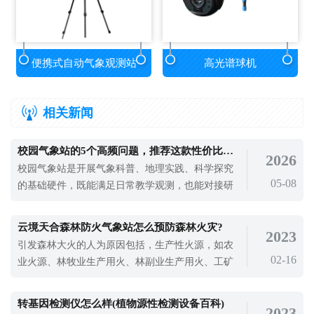
便携式自动气象观测站
高光谱球机
相关新闻
校园气象站的5个高频问题，推荐这款性价比高的设备
2026
校园气象站是开展气象科普、地理实践、科学探究
05-08
的基础硬件，既能满足日常教学观测，也能对接研
学与竞赛活动，适配中小学及高校教学、科研需
求。很多学校在选型、安装、使用上有共性疑问，
云境天合森林防火气象站怎么预防森林火灾?
2023
下面集中解答。Q1：校园气象站一般能测哪些参
引发森林大火的人为原因包括，生产性火源，如农
数？核心覆盖多类气象、土壤、空气质量相关参
02-16
业火源、林牧业生产用火、林副业生产用火、工矿
数，常规配置可满足教学与基础科研，具体可测
运输生产用火等;非生产性火源如野外炊烟等、做
饭、烧纸、加热等;而故意纵火如燃烧干草、燃放鞭
转基因检测仪怎么样(植物源性检测设备百科)
2023
炮、礼花等。这些都是引发森林火灾的人为原因，