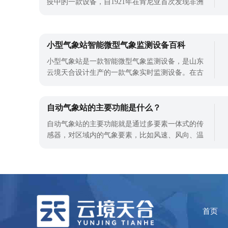
疫中的一款设备，自1921年在肯尼亚首次发现非洲
猪瘟以来，世界上60多个国家都发生了非洲猪瘟，
所以，防治非洲猪瘟很重要，就需要使用非洲猪瘟
检测仪进行实时检测。非洲猪瘟检测仪是一款实时
小型气象站智能微型气象监测设备百科
荧光定量pcr检测设备，采用先进的生物技术，具有
高灵敏度，即使在病毒浓度较低的情况下
小型气象站是一款智能微型气象监测设备，是山东
云境天合设计生产的一款气象实时监测设备。在古
代，农民需要根据自然现象确定种植和收获的机
会，以获得最佳的作物产量。因此，通过观察自然
的变化来判断季节的变化。而现在使用小型气象站
自动气象站的主要功能是什么？
对农田气象进行监测是保障农业发展的需要。随着
自动气象站的主要功能就是通过多要素一体式的传
时间的推移，人们开始将这些观察到的自然
感器，对区域内的气象要素，比如风速、风向、温
度、湿度、气压等气象要素的监测。长期以来，做
好气候服务是农业增产增收的重要保障。农业气候
监测目标越多，数据越具体，生产过程越细化，生
产效率越有保障。所以，使用自动气象站对农业气
象进行监测，从而促进现在化农业的发展
首页