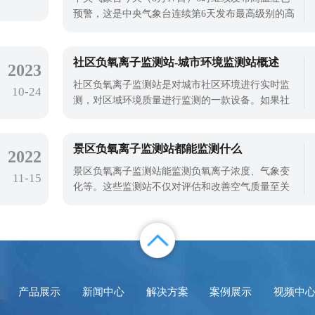
预警，这是中央气象台连续第6天发布最高级别的高
温红色预警，也是中央气象台连续第28天发布高温
预警。据中央气象台统计，7月21日以来，40℃以上
高温天气影响12个省（市），影响范围约107万平方
社区负氧离子监测站-城市环境监测站概述
2023
公里，期间共有155个国家气象观测站的日最高气温
社区负氧离子监测站是对城市社区环境进行实时监
10-24
达到或突破历史极值。极端高温的天
测，对区域环境质量进行监测的一款设备。如果社
区的绿化率很高，这意味着社区里有更多的树木和
植物。当业主生活和生活在社区时，他们很容易看
到绿色的眼睛，这会让他们的心情更好。此外，这
景区负氧离子监测站都能监测什么
2022
些植物的地方通常也是居民的交流空间和活动场
景区负氧离子监测站能监测负氧离子浓度、气象变
11-15
所。业主可以在业余时间散步、休息、打牌
化等。这些监测站不仅对评估和改善空气质量至关
重要，还对生态旅游的可持续发展具有深远影响。
以下是对这些监测站功能的具体介绍：负氧离子浓
度监测实时监测与显示：负氧离子监测站能够24小
时不间断地监测并实时显示空气中的负氧离子浓
度。这种持续监测有助于及时了解空气质量
产品展示
新闻中心
解决方案
案例展示
视频中