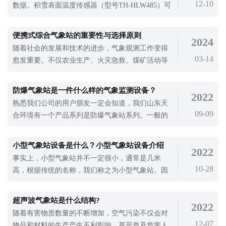
12-10
数据。积雪表面温度传感器（型号TH-HLW485）可
城市形象等方面都有不利影响。为了有效
以直接获取积雪表层的温度情况，为相关研究和工
作提供基础支撑。它常被用在高山、极地等积雪覆
便携式综合气象站的重要性与选择原则
2024
盖的区域，也能在人工滑雪场等场所发挥作用。
随着社会的发展和技术的进步，气象观测工作变得
03-14
愈发重要。不仅农业生产、火灾急救、煤矿活动等
领域需要应用气象站，许多特殊部门也对气象数据
有着迫切的需求。为了满足应急气象短期观测和移
防爆气象站是一件什么样的气象监测设备？
2022
动气象监测的需要，便携式综合气象站应运而生。
熟悉我们公司的用户朋友一定会知道，我们山东天
这种气象站配置了减震保护拉杆箱，不需要调试，
09-09
合环境有一个产品系列是防爆气象站系列。一般的
布局快捷，适用于各种应急场景，而且整
用户朋友可能不太了解这个产品系列，因为这个产
品使用范围没有那么广泛，它主要是用在工业生产
小型气象站设备是什么？小型气象站设备介绍
2022
领域的气象监测设备。天合防爆气象站具体能够使
事实上，小型气象站并不一定很小，通常是几米
用在哪些场景中呢？我们先来看一下该设备的特
10-28
高，根据传统的名称，我们称之为小型气象站。因
点。其中最大的特点就是其自身的防爆性能
为它可以自动监控和传输数据，所以它也成为了一
个自动气象站。因此，人们有时也称它为小型自动
超声波气象站是什么结构?
2022
气象站。小型自动气象站也分为机械型和超声波
随着有害物质数量的不断增加，空气污染不仅会对
型，一般来说，机械由于价格优惠，使用较为普
12-07
物品和材料的生产产生不利影响，甚至危及危害人