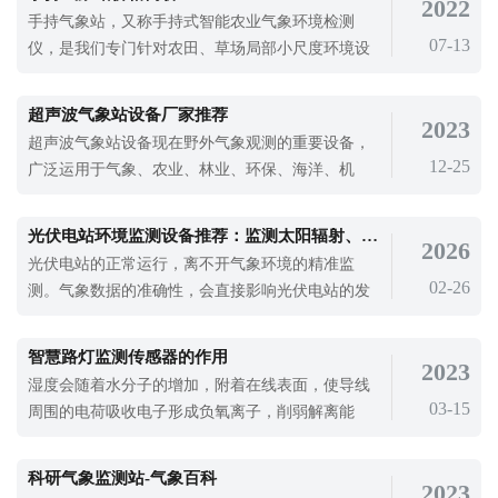
2022
手持气象站，又称手持式智能农业气象环境检测
07-13
仪，是我们专门针对农田、草场局部小尺度环境设
计的，对与植被和农作物生长密切相关的土壤、水
气等环境参数监测的农田小气候站。它主要观测与
超声波气象站设备厂家推荐
2023
农业相关的空气温度、空气湿度、光照强度、二氧
超声波气象站设备现在野外气象观测的重要设备，
化碳浓度、光合有效辐射、土壤温度、土壤水分、
12-25
广泛运用于气象、农业、林业、环保、海洋、机
风速、风向、土壤盐分、降雨量、大气
场、港口、科学考察、校园教育等领域，为各个场
景下的气象监测提供数据支持。2013年4月6日，武
光伏电站环境监测设备推荐：监测太阳辐射、环境温湿度、风速风向等
2026
汉高铁列车遇到大风，将车速降至每小时250公里，
光伏电站的正常运行，离不开气象环境的精准监
造成当天19趟高铁晚点。所以恶劣天气对我们日常
02-26
测。气象数据的准确性，会直接影响光伏电站的发
出行的影响是很大的，随着现在科技的发展，使用
电效率和运维管理，很多光伏电站在采购监测设备
超声波气象站设备对气象进行监测，为我们应对恶
时，不知道该遵循什么配置标准，也不清楚哪种设
劣天气提供数据支持。超声波气象站设备厂家山东
智慧路灯监测传感器的作用
2023
备更适配自身电站。这就需要明确光伏气象站的配
天合环境是一家专门设计生产气象监测设备的厂
湿度会随着水分子的增加，附着在线表面，使导线
置要求，选择合适的光伏电站环境监测设备，才能
03-15
家，通过使用高集成的气象传感器，对空气中多种
周围的电荷吸收电子形成负氧离子，削弱解离能
保障监测工作顺利开展。云境天合的TH-BGF
气象要素进行精准监测，在通过多种传输途径将气
力，增加击穿电压，增强局部电场，容易产生电
象数据传输给用户，从而为我们了解气象，研究气
晕，导致功率损失和电压下降。因此，在选择电线
科研气象监测站-气象百科
2023
象提供数据支持。
绝缘材料时，要注意材料的疏水性和疏水性。而智