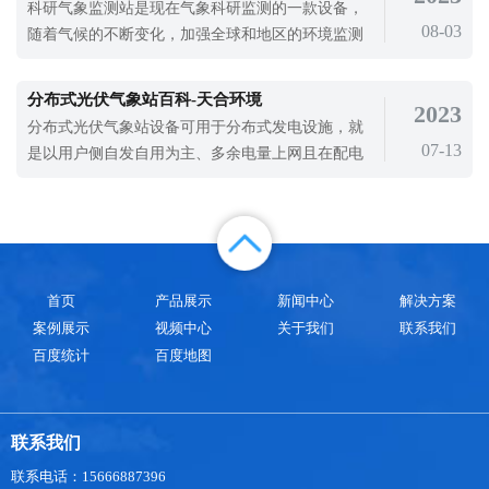
科研气象监测站是现在气象科研监测的一款设备，
慧路灯监测传感器的应用就是可以监测区域内的气
08-03
随着气候的不断变化，加强全球和地区的环境监测
象变化，保障智慧路灯安全。智慧路灯监测传
和报告，减少气候变化的影响。就要求世界和国家
评估气候变化的脆弱性和风险，并将气候变化因素
分布式光伏气象站百科-天合环境
2023
纳入文化遗产保护政策的考虑范围。全球合作包括
分布式光伏气象站设备可用于分布式发电设施，就
鼓励国际组织为气候脆弱地区提供可能的文化保护
07-13
是以用户侧自发自用为主、多余电量上网且在配电
政策或资源支持，并在研究和实践、教育
网系统平衡调节为特征的光伏发电设施。太阳能是
取之不尽的可再生能源，据计算，一年内到达地球
表面的太阳能总量约是世界主要能源探明储量的1万
倍。太阳的寿命至少为40亿年，与人类历史相比，
太阳能持续提供地球的时间是无限的，这
首页
产品展示
新闻中心
解决方案
案例展示
视频中心
关于我们
联系我们
百度统计
百度地图
联系我们
联系电话：15666887396