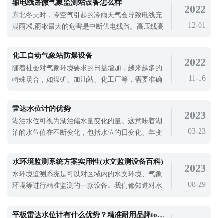
输电线路微气象监测站设备怎么样
2022
管理人员可以根据监测数据追溯空气和环境污染的
东北冬天时，冷空气引起的冷雨天气会导致电线充
污染源。并且可以排除家具、板材、壁纸、家用电
12-01
满雨凇,雨凇最大的危害是中断供电线路。高压线高
器等造成的空气和环境污染。，并且可以
的钢塔在下雪天可以承受2-3倍的重量，但如果有雨
凇，可能会承受10-20倍的电线重量。当雨凇出现在
化工自动气象站防爆设备
2022
电线或树枝上时，电线结冰后会收缩，加上大风，
随着社会对气象环境要求的日益增加，越来越多的
就会导致断电，影响输电线路安全。输电线路微气
11-16
特殊场合，如煤矿、加油站、化工厂等，需要准确
象监测站设备就是可以对输电线路安全
且具备防爆功能的仪器设备。防爆设备的存在并不
是为了避免爆炸的发生，而是指设备的内部元件已
雷达水位计的优势
2023
经过专业检查，不会因为元件的存在而引发电火花
湖泊水位可视为湖泊储水量变化的量。这意味着湖
等爆炸，因此用户可以放心使用。而化工自动气象
03-23
泊的水位值在不断变化，包括水位的日变化、年变
站的防爆零件能够帮助用户应对各种突发
化和多年变化。湖泊水位变化的主要原因是水量平
衡各要素之间的变化，也受风、气压、地壳运动和
水环境监测系统方案实用性(水文监测设备百科)
2023
宇宙力的影响。湖泊水位对生态环境的影响很大，
水环境监测系统是可以对区域内的水文环境、气象
监测湖泊水位对我们研究水文变化有很大的影响，
08-29
环境等进行精准监测的一款设备。我们都知道对水
所以使用雷达水位计进行水位监测很重要
质余氯的监测是保障水质安全的需要，浓氯的味道
有点像消毒剂，对人体有害。而且水库对自然条件
平板雷达水位计有什么优势？精准耐用品牌top1推荐！