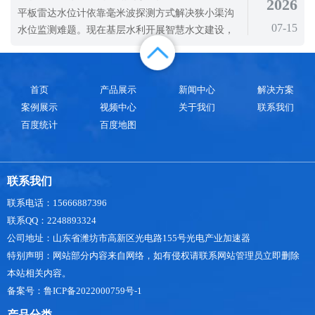
2026
的影响很大，小气候的变化，特别是湿度的变化，
平板雷达水位计依靠毫米波探测方式解决狭小渠沟
在某些情况下会导致雾的增加和库区降水的变化;库
07-15
水位监测难题。现在基层水利开展智慧水文建设，
区的水文化循环也受到显著影响;地下水
箱涵、窄沟渠、排水暗渠内部空间狭小，喇叭式雷
达水位计没有足够安装位置，投入式传感器长期浸
泡水体容易被水草、淤泥损坏。平板雷达水位计采
首页
产品展示
新闻中心
解决方案
用扁平化外壳结构，搭配毫米波雷达测距技术，适
案例展示
视频中心
关于我们
联系我们
应狭小空间安装条件，为防汛调度、灌区
百度统计
百度地图
联系我们
联系电话：15666887396
联系QQ：2248893324
公司地址：山东省潍坊市高新区光电路155号光电产业加速器
特别声明：网站部分内容来自网络，如有侵权请联系网站管理员立即删除
本站相关内容。
备案号：鲁ICP备2022000759号-1
产品分类