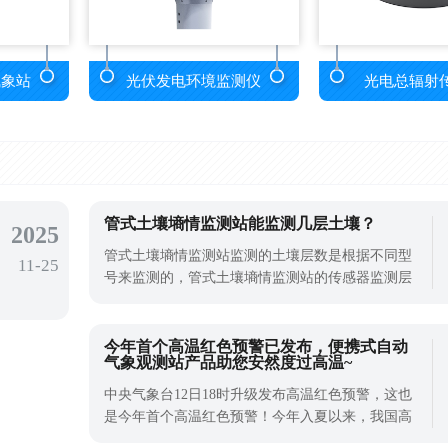
气象站
光伏发电环境监测仪
光电总辐射
管式土壤墒情监测站能监测几层土壤？
2025
管式土壤墒情监测站监测的土壤层数是根据不同型
11-25
号来监测的，管式土壤墒情监测站的传感器监测层
数支持定制，最低可测三层土壤温湿度，最高可测
十层土壤温湿度。管式土壤墒情监测站是一种高精
度的土壤水分测量仪器，具有高灵敏度。通过对土
今年首个高温红色预警已发布，便携式自动
气象观测站产品助您安然度过高温~
壤中介电常数的分析，可以准确反映土壤中的水分
含量。管式土壤墒情监测站体积小，携带
中央气象台12日18时升级发布高温红色预警，这也
是今年首个高温红色预警！今年入夏以来，我国高
温日数多、覆盖范围广、多地最高气温破历史极