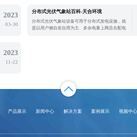
值。12日白天，四川、重庆、陕西、湖北、安徽、
江苏、浙江等地部分地区出现40℃以上的高温天
分布式光伏气象站百科-天合环境
2023
气，其中重庆西南部和北部、陕西东南部、湖北西
分布式光伏气象站设备可用于分布式发电设施，就
03-30
部、安徽东南部、浙江中北部及四川简阳、江
是以用户侧自发自用为主、多余电量上网且在配电
网系统平衡调节为特征的光伏发电设施。太阳能是
取之不尽的可再生能源，据计算，一年内到达地球
表面的太阳能总量约是世界主要能源探明储量的1万
2023
倍。太阳的寿命至少为40亿年，与人类历史相比，
11-22
太阳能持续提供地球的时间是无限的，这
产品展示
新闻中心
解决方案
案例展示
视频中