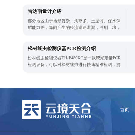
雷达雨量计介绍
部分地区由于地形复杂、沟壑多、土层薄、保水保
肥能力差，降雨产生的径流迅速泄漏，冲刷土壤，
雨后容易干旱，作物产量低而不稳定。因此，必须
采取工程措施建设高标准梯田。为了更好地拦截雨
水，一般采用沟渠种植技术。而降雨对现在农业的
松材线虫检测仪器PCR检测介绍
发展是很重要的，使用雷达雨量计对降雨进行实时
松材线虫检测仪器TH-P480XC是一款荧光定量PCR
监测。雷达雨量计比起以往的降雨监测设
检测设备，可以对松材线虫进行快速精准检测，提
高松材线虫检测工作的效率，为松材线虫检测提供
了便利。松材线虫病被称为松树癌，相关部门应该
做好保护工作，早发现早治疗，如果不治疗，松材
线虫扩散对所有感染的树木都是致命的。所以，使
用松材线虫检测仪器是目前松材线虫检测的
首页