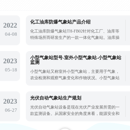
化工油库防爆气象站产品介绍
2022
化工油库防爆气象站TH-FB02针对化工厂、油库等
04-08
特殊场所而研发生产的一款一体化气象站。油库操
作人员在进行设备维护或其他操作时，如果工具、
附件、零件等物体丢失、飞落、坠落，可能会导致
物体打击事故。而且气象变化更是影响特殊场所的
小型气象站型号-室外小型气象站-小型气象站
2023
监测
安全的重要因素，安装化工油库防爆气象站对区域
05-18
气象进行监测，是保障气象安全的需要。化
小型气象站又称室外小型气象站，主要用于气象，
农业检测和观察气象变化和作物状况。小型气象站
也是农业局、中国科学院和高等学院的一些仪器设
备，适用于农业、环保、海洋、机场等多个场景。
小型气象站型号很多，不同型号的可以监测不同的
光伏自动气象站生产规划
2023
气象项目，像是可以监测十种气象要素的TH-
光伏自动气象站设备是现在光伏产业发展所需的一
06-27
CQX10，TH-CQX8就是可以监测八种气象要素的一
款监测设备。从国家安全的角度来看，能源安全和
粮食安全是一个国家稳定发展的基石。中国富煤、
贫油、少气的资源属性决定了中国必须开发新能