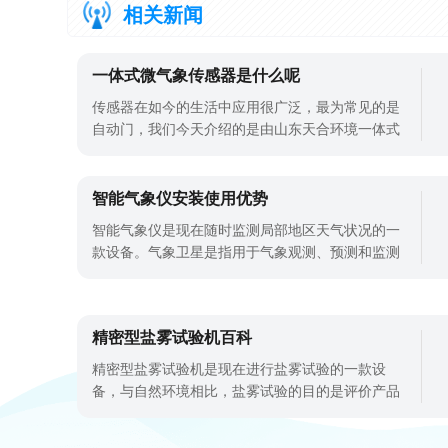
相关新闻
一体式微气象传感器是什么呢
传感器在如今的生活中应用很广泛，最为常见的是
自动门，我们今天介绍的是由山东天合环境一体式
微气象站传感器厂家给您带来的关于一体式微气象
传感器的介绍。我们这款一体式微气
智能气象仪安装使用优势
智能气象仪是现在随时监测局部地区天气状况的一
款设备。气象卫星是指用于气象观测、预测和监测
的人造卫星，一般分为静态卫星和极轨卫星。静态
卫星通常悬挂在赤道上方的特定位置，可以实时获
取亚洲、大洋洲等地区的气象信息;极轨卫星绕过极
精密型盐雾试验机百科
地轨道，全面监测全球气象状况。而对于小区域内
的实时气象监测，还是需要使用智能气象
精密型盐雾试验机是现在进行盐雾试验的一款设
备，与自然环境相比，盐雾试验的目的是评价产品
或金属材料的耐盐雾腐蚀质量，判断盐雾试验结果
是判断产品质量，判断结果是否正确合理，是正确