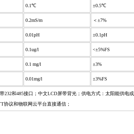
0.1℃
±0.5℃
0.2mS/m
＜±7%
0.01pH
±0.1pH
0.1ug/l
<±5%FS
0.1 mg/l
±3%
0.01mg/l
±3%FS
232和485接口；中文LCD屏带背光；供电方式：太阳能供电或2
TT协议和物联网云平台直接通信；