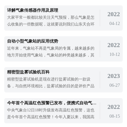
力，增加击穿电压，增强局部电场，容易产生电
晕，导致功率损失和电压下降。因此，在选择电线
详解气象传感器作用及原理
2022
绝缘材料时，要注意材料的疏水性和疏水性。而智
大家平常一般都比较关注天气预报，那么气象是怎
慧路灯监测传感器的应用就是可以监测区域内的气
04-12
么收集的一些数据呢，这就要说到我们山东天合环
象变化，保障智慧路灯安全。智慧路灯监测传
境生产的气象传感器，今天就让我们来详细了解一
下气象传感器的作用以及应用。首先先来介绍一下
自动小型气象站的应用优势
2022
气象传感器是什么，气象传感器是一款高度集成
近年来，气象站不再是气象局的专属，越来越多的
10-12
地方开始使用气象站，气象站的种类越来越多，其
中自动小型气象站也很受欢迎，自动小型气象站在
许多气象站有什么优势？事实上，人们对气象站的
精密型盐雾试验机百科
2023
印象仍然是一种提醒人们服装和保暖的仪器和设
精密型盐雾试验机是现在进行盐雾试验的一款设
备。事实上，气象站设备也可用于农业种植、水
06-27
备，与自然环境相比，盐雾试验的目的是评价产品
文、工业、环保、科研等环境监测等领域，应
或金属材料的耐盐雾腐蚀质量，判断盐雾试验结果
是判断产品质量，判断结果是否正确合理，是正确
今年首个高温红色预警已发布，便携式自动气象观测站产品助您安然度过高温~
2022
衡量产品或金属耐盐雾腐蚀质量的关键。而盐雾腐
中央气象台12日18时升级发布高温红色预警，这也
蚀的危害极大，盐雾试验就很重要。盐雾腐蚀会破
08-15
是今年首个高温红色预警！今年入夏以来，我国高
坏金属保护层，使其失去装饰性，降低机械
温日数多、覆盖范围广、多地最高气温破历史极