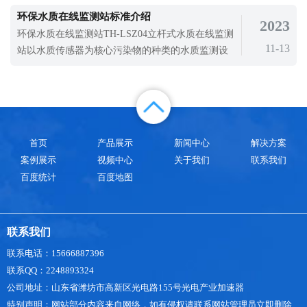
值。12日白天，四川、重庆、陕西、湖北、安徽、
环保水质在线监测站标准介绍
2023
江苏、浙江等地部分地区出现40℃以上的高温天
环保水质在线监测站TH-LSZ04立杆式水质在线监测
气，其中重庆西南部和北部、陕西东南部、湖北西
11-13
站以水质传感器为核心污染物的种类的水质监测设
部、安徽东南部、浙江中北部及四川简阳、江
备。随着社会的发展，水污染不断加重，特别是越
来越多的有机污染物，是水污染的一个重要特征。
一项调查显示，世界各地有2221种有机污染物。环
保水质在线监测站是目前监测和分析各项水质参数
的重要设备。水污染是指人类活动排放的
首页
产品展示
新闻中心
解决方案
案例展示
视频中心
关于我们
联系我们
百度统计
百度地图
联系我们
联系电话：15666887396
联系QQ：2248893324
公司地址：山东省潍坊市高新区光电路155号光电产业加速器
特别声明：网站部分内容来自网络，如有侵权请联系网站管理员立即删除