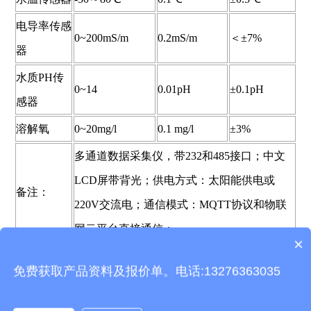
电导率传感
0~200mS/m
0.2mS/m
＜±7%
器
水质PH传
0~14
0.01pH
±0.1pH
感器
溶解氧
0~20mg/l
0.1 mg/l
±3%
多通道数据采集仪，带232和485接口；中文
LCD屏带背光；供电方式：太阳能供电或
备注：
220V交流电；通信模式：MQTT协议和物联
网云平台直接通信；
×
产品包含安装吗？
免费获取产品资料及报价单。电话:13276363035
五、水质在线监测站云平台介绍
1.CS架构软件平台，支持手机、PC浏览器直接观测、无需