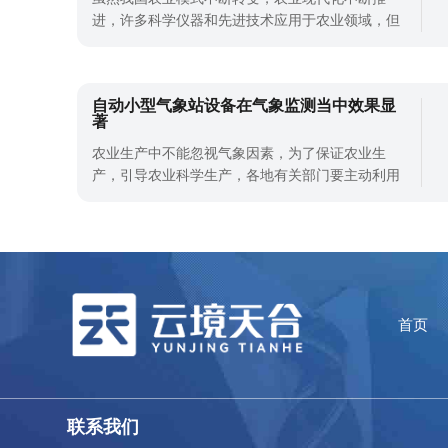
在农业发展提供数据支持。土壤水分温度
进，许多科学仪器和先进技术应用于农业领域，但
在农村，农作物的生长仍然离不开倚天，而农作物
的生长发育仍与农业气候环境密切相关。小型气象
站可用于对风速、风向、气温、空气湿度、降雨
自动小型气象站设备在气象监测当中效果显
量、气压、光照、温度、湿度等进行全天候现场监
著
测。通过小范围的研究，冰雹对农作物的危害
农业生产中不能忽视气象因素，为了保证农业生
产，引导农业科学生产，各地有关部门要主动利用
自动小型气象站设备，加强对农业小气候环境的监
测和分析，利用气象资料为科学耕作提供依据，促
进各地农业更快、更好、更安全地发展。在气象支
持服务方面，自动小型气象站可以说是重要的气象
环境观测设备，在帮助有关农业部门进一步
首页
联系我们