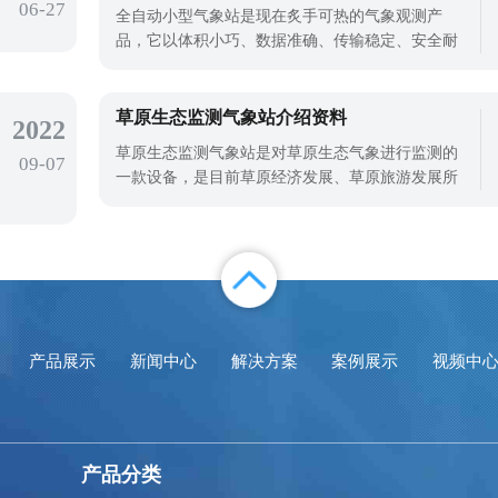
06-27
产业不断发展，光伏自动气象站也在不断应
全自动小型气象站是现在炙手可热的气象观测产
品，它以体积小巧、数据准确、传输稳定、安全耐
用等优点博得了用户们的好评和喜爱。那么它适合
哪些行业使用呢？我们以天合环境开发设计的TH-
CQX6六要素小型自动气象站为例为大家介绍一下它
草原生态监测气象站介绍资料
2022
应用的行业和具体能监测的气象要素~TH-CQX6的
草原生态监测气象站是对草原生态气象进行监测的
09-07
应用行业和场景还是非常广泛的，比如说林业、
一款设备，是目前草原经济发展、草原旅游发展所
需的一款气象变化实时监测设备。研究发现，如果
草地具有合理的畜群结构，可以使牧草均匀利用，
保持草地健康，提高初级生产水平;同时，由于初级
产品的充分利用，二级生产水平也可以提高。草原
生态系统本身的任何因素或子系统的变化
产品展示
新闻中心
解决方案
案例展示
视频中
产品分类