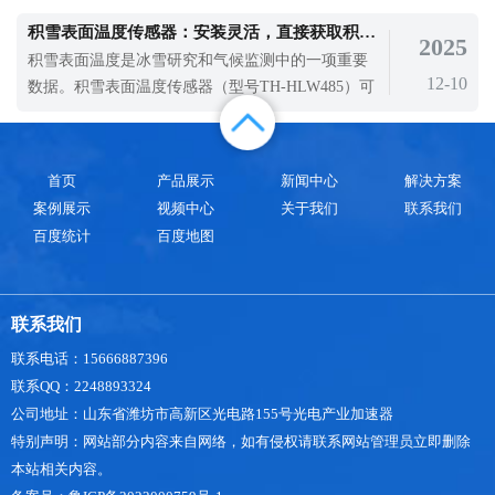
厂、垃圾填埋场、垃圾中转站等恶臭气体污染严重
积雪表面温度传感器：安装灵活，直接获取积雪表层温度
2025
区域进行实时监测。微型恶臭监测设备的出现为我
积雪表面温度是冰雪研究和气候监测中的一项重要
们治理空气污染提供了保障，在污水处理厂中，污
12-10
数据。积雪表面温度传感器（型号TH-HLW485）可
水排放含有大量的有机物、重金属、有害气
以直接获取积雪表层的温度情况，为相关研究和工
作提供基础支撑。它常被用在高山、极地等积雪覆
盖的区域，也能在人工滑雪场等场所发挥作用。
首页
产品展示
新闻中心
解决方案
案例展示
视频中心
关于我们
联系我们
百度统计
百度地图
联系我们
联系电话：15666887396
联系QQ：2248893324
公司地址：山东省潍坊市高新区光电路155号光电产业加速器
特别声明：网站部分内容来自网络，如有侵权请联系网站管理员立即删除
本站相关内容。