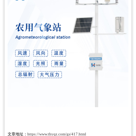
文章地址：
https://www.thyqz.com/gs/417.html