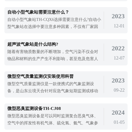
发生。即使近年来火灾频率逐年下降，森林火灾也
具有影响广泛、持续时间长的特点。考虑到影响很
自动小型气象站需要注意什么？
2023
大，员工仍然不能掉以轻心。森林火灾一旦发生，
自动小型气象站TH-CQX6选择需要注意什么?自动小
就会造成很严重的生命财产损失，所以对森林火险
12-01
型气象站在选择中要注意多种因素，不仅有厂家因
的监测就很重要。天合环境森林火险监
素，还要注意使用场景、安装要点等。自动小型气
象站的投入使用不仅提高了大气探测的自动化水
超声波气象站是什么结构?
2022
平，而且保证了人们的日常生产和生活中对气象的
随着有害物质数量的不断增加，空气污染不仅会对
监测。
12-07
物品和材料的生产产生不利影响，甚至危及危害人
体、动物和植物的健康生长。空气污染的原因很
多，人为原因占绝大多数。工业废物燃气、燃烧垃
微型空气质量监测仪安装使用科普
2023
圾、汽车尾气排放、核爆炸等。对空气中污染物质
微型空气质量监测仪是一款便携式的气象监测设
的监测需要使用先进的仪器，比如超声波气象站来
09-22
备，是山东云境天合针对应急气象短期监测或移动
进行实时监测。超声波气象站是一款可以对
气象监测而设计生产的一款气象要素实时监测设
备。光化学烟雾是一种浅蓝色烟雾，属于大气中的
微型恶臭监测设备TH-CJ08
2024
二次污染物，而这些大气污染物严重危害生态环
微型恶臭监测设备是可以同时监测复合恶臭气体、
境，影响居民身体健康，所以对大气污染的监测是
01-05
空气中的挥发性有机气体、硫化氢、氨气、气象参
治理大气污染的前提。对于青藏高原、海洋等一
数的一款设备，是可以在污水处理厂、再造烟叶