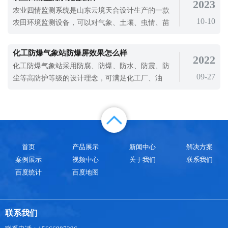
2023
对流天气。此时，北方冬麦主产区正处于夏季收获
农业四情监测系统是山东云境天合设计生产的一款
和夏季种植，南方稻区正处于早稻收获和晚稻插入
10-10
农田环境监测设备，可以对气象、土壤、虫情、苗
的“双抢”季节。强对流造成的危害更大，
情进行精准监测，为农业智能化水平的提高提供数
据支持。从农业生产的角度来看，作物产量越高，
化工防爆气象站防爆屏效果怎么样
2022
需要的二氧化碳就越多。二氧化碳是光合作用的基
化工防爆气象站采用防腐、防爆、防水、防震、防
础，其浓度变化影响作物的生理反应。随着作物产
09-27
尘等高防护等级的设计理念，可满足化工厂、油
量的增加，土壤需要提供更多的营养。除
库、隧道、矿山等场景的使用需要。石化生产过程
防火工作的重点是预防，从日常检查管理。消防机
构应及时监督整改进度和完成情况，指导解决发现
的问题，确保企业及时采取有效措施整改，消除火
灾隐患。作为一款可用于化工场所的气象站
首页
产品展示
新闻中心
解决方案
案例展示
视频中心
关于我们
联系我们
百度统计
百度地图
联系我们