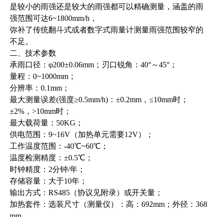
是较小的雨强还是较大的雨强都可以精确测量，涵盖的雨
强范围可达6~1800mm/h，
弥补了传统翻斗式或者数字式雨量计测量雨强范围较窄的
不足。
二、技术参数
承雨口径：φ200±0.06mm；刃口锐角：40°～45°；
量程：0~1000mm；
分辨率：0.1mm；
最大测量误差(强度≥0.5mm/h)：±0.2mm，≤10mm时；
±2%，>10mm时；
最大载荷量：50KG；
供电范围：9~16V（加热单元需要12V）；
工作温度范围：-40℃~60℃；
温度检测精度：±0.5℃；
时钟精度：2分钟/年；
存储容量：大于10年；
输出方式：RS485（协议见附录）或开关量；
加热套件：选装尺寸（测量仪）：高：692mm；外径：368
mm