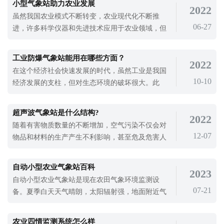
小型气象站助力农业发展
2022
虽然我国农业模式不断转变，农业现代化不断推
06-27
进，许多科学仪器和先进技术应用于农业领域，但
在农村，农作物的生长仍然离不开倚天，而农作物
的生长发育仍与农业气候环境密切相关。小型气象
工业防爆气象站能用在哪些方面？
2022
站可用于对风速、风向、气温、空气湿度、降雨
在这个经济社会快速发展的时代，虽然工业是我国
量、气压、光照、温度、湿度等进行全天候现场监
10-10
经济发展的支柱，但对生态环境的破坏很大。此
测。通过小范围的研究，冰雹对农作物的危害
外，我们对工业生产的刻板印象是安全事故频发。
面对如此严峻的形势，如何做好工业生产安全管
超声波气象站是什么结构?
2022
理，实现工业的可持续发展，是我们目前关注的问
随着有害物质数量的不断增加，空气污染不仅会对
题。那么，工业防爆气象站能用在哪些方面？TH-
12-07
物品和材料的生产产生不利影响，甚至危及危害人
FB01型化工自动气象站采用了防腐、防爆、防水
体、动物和植物的健康生长。空气污染的原因很
多，人为原因占绝大多数。工业废物燃气、燃烧垃
自动小型农业气象站百科
2023
圾、汽车尾气排放、核爆炸等。对空气中污染物质
自动小型农业气象站是现在农田气象环境监测设
的监测需要使用先进的仪器，比如超声波气象站来
07-21
备。夏季白天天气晴朗，太阳辐射强，地面附近气
进行实时监测。超声波气象站是一款可以对
温迅速升高，形成冷暖不稳定的大气层结，使这些
地区发生强对流。而随着对流的不断发展，形成了
农业四情监测系统怎么样