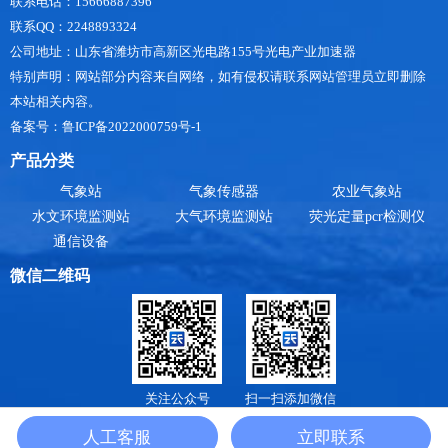
联系电话：15666887396
联系QQ：2248893324
公司地址：山东省潍坊市高新区光电路155号光电产业加速器
特别声明：网站部分内容来自网络，如有侵权请联系网站管理员立即删除
本站相关内容。
备案号：鲁ICP备2022000759号-1
产品分类
气象站
气象传感器
农业气象站
水文环境监测站
大气环境监测站
荧光定量pcr检测仪
通信设备
微信二维码
关注公众号
扫一扫添加微信
山东天合环境科技有限公司是
小型气象站
，
防爆气象站
，
手持气象站厂家
，提供
气象
人工客服
立即联系