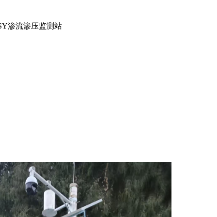
/SY渗流渗压监测站