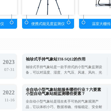
报仪
便携式能见度监测仪
温室大棚传
袖珍式手持气象站TH-SQ12的作用
2023
袖珍式手持气象站是一款手持式的小型气象监测设
07-31
备，可以对温度、湿度、大气压、风速、风向、光
照、总辐射、紫外辐射、跑道温度等参数的实时测
量，在多个领域多个场景下可以发挥很大的作用。
袖珍式手持气象站在仓储中的作用是可以对仓储区
全自动小型气象站能服务哪些行业？六要素
2022
小型自动气象站能监测哪些要素？
域气象环境安全提供数据保障，高温、高湿、高压
11-16
等环境会影响仓储产品质量，所以使用手
全自动小型气象站是现在炙手可热的气象观测产
品，它以体积小巧、数据准确、传输稳定、安全耐