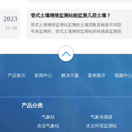
用等优点博得了用户们的好评和喜爱。那么它适合
哪些行业使用呢？我们以天合环境开发设计的TH-
CQX6六要素小型自动气象站为例为大家介绍一下它
管式土壤墒情监测站能监测几层土壤？
2023
应用的行业和具体能监测的气象要素~TH-CQX6的
管式土壤墒情监测站监测的土壤层数是根据不同型
11-16
应用行业和场景还是非常广泛的，比如说林业、
号来监测的，管式土壤墒情监测站的传感器监测层
数支持定制，最低可测三层土壤温湿度，最高可测
十层土壤温湿度。管式土壤墒情监测站是一种高精
度的土壤水分测量仪器，具有高灵敏度。通过对土
壤中介电常数的分析，可以准确反映土壤中的水分
含量。管式土壤墒情监测站体积小，携带
产品展示
新闻中心
解决方案
案例展示
视频中
产品分类
气象站
气象传感器
农业气象站
水文环境监测站