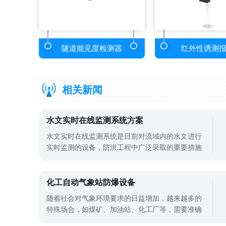
隧道能见度检测器
红外性诱测
相关新闻
水文实时在线监测系统方案
水文实时在线监测系统是目前对流域内的水文进行
实时监测的设备，防洪工程中广泛采取的重要措施
之一是建设水库。在防洪渠上游河道建立水库可以
储存洪水，通过水库可以阻止洪水，进一步削弱洪
水到达下游的流量，减少洪水造成的损失。但是水
化工自动气象站防爆设备
库容易受自然因素影响，安装水文监测设备是对水
随着社会对气象环境要求的日益增加，越来越多的
库安全监测的重要设备。带沉淀物的水流
特殊场合，如煤矿、加油站、化工厂等，需要准确
且具备防爆功能的仪器设备。防爆设备的存在并不