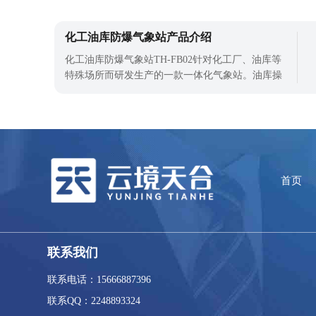
是为了避免爆炸的发生，而是指设备的内部元件已
经过专业检查，不会因为元件的存在而引发电火花
化工油库防爆气象站产品介绍
等爆炸，因此用户可以放心使用。而化工自动气象
站的防爆零件能够帮助用户应对各种突发
化工油库防爆气象站TH-FB02针对化工厂、油库等
特殊场所而研发生产的一款一体化气象站。油库操
作人员在进行设备维护或其他操作时，如果工具、
附件、零件等物体丢失、飞落、坠落，可能会导致
物体打击事故。而且气象变化更是影响特殊场所的
安全的重要因素，安装化工油库防爆气象站对区域
气象进行监测，是保障气象安全的需要。化
首页
联系我们
联系电话：15666887396
联系QQ：2248893324