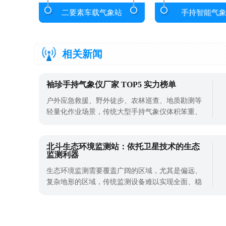
二要素车载气象站
手持智能气
相关新闻
袖珍手持气象仪厂家 TOP5 实力榜单
户外应急救援、野外徒步、农林巡查、地质勘测等
轻量化作业场景，传统大型手持气象仪体积笨重、
携带不便，无法满足单人随身便携监测需求。袖珍
手持气象仪采用高度集成小型化结构，兼顾多要素
探测、定位、无线传输功能，是轻量化野外气象采
北斗生态环境监测站：依托卫星技术的生态
监测利器
集主流设备。结合整机体积、探测精度、续航能
力、野外抗干扰性能，整理行业实力厂家 T
生态环境监测需要覆盖广阔的区域，尤其是偏远、
复杂地形的区域，传统监测设备难以实现全面、稳
定的数据采集。这些区域交通不便、网络覆盖差，
常规设备的监测范围和数据传输能力都受到限制。
卫星技术的发展为生态环境监测提供了新的解决方