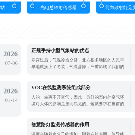
象站
光电总辐射传感器
前向散射能见
正规手持小型气象站的优点
2026
寒露过后，气温冷热交替，北方很多地区的人民早
07-06
早地就换上了冬装，气温骤降，严重影响了我们的
日常生活。气温的变化也严重影响着农业的发展，
严重影响这来年的粮食产量，所以，对于气象的监
测就需要我们使用先进的设备仪器进行监测。正规
VOC在线监测系统组成部分
2026
手持小型气象站就是一款可以拿在手上进行监测的
人的一生离不开空气，因此，良好的室内外空气环
01-14
一款气象仪器。利用正规手持小型气象站
境对人体的影响是显而易见的。这就要求在当前的
社会发展中，必须加强室内外环境的监测和治理，
以确保人们的生活和生活健康，这对提高国民经济
的发展和人民的整体素质也非常重要。对空气质量
智慧路灯监测传感器的作用
问题的治理，使用VOC在线监测系统对空气挥发性
湿度会随着水分子的增加，附着在线表面，使导线