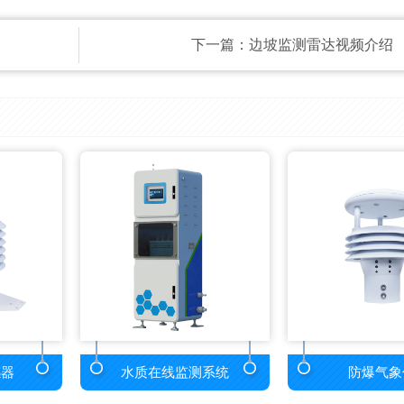
下一篇：
边坡监测雷达视频介绍
感器
水质在线监测系统
防爆气象