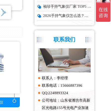
袖珍手持气象仪厂家 TOP5 实力榜单
2026手持气象仪怎么选？云境天合、天蔚主流机型深度测评
联系我们
联系人：李经理
联系电话：15666887396
QQ:2248893324
公司地址：山东省潍坊市高新
仪
区光电路155号光电产业加速