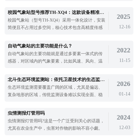
有广泛应用，为我们防治害虫提供数据支持。城市
景观促进了社会经济和文化的持续发展，进一步改
校园气象站型号推荐TH-XQ4：这款设备精准采集多项气象要素
2025
善了物质文明和精神文明的建设。许多城市都在努
校园气象站（型号TH-XQ4）采用一体化设计，安装
力创建国家生态园林城市，大力开展城市景观建
12-16
简便且不占用过多空间，核心技术包含高精度传感
设，大大改善了城市环境，吸引了更多的投资
器组件，能精准采集温度、湿度、风速、风向、降
水量等多项基础气象要素。
自动气象站的主要功能是什么？
2022
自动气象站的主要功能就是通过多要素一体式的传
11-15
感器，对区域内的气象要素，比如风速、风向、温
度、湿度、气压等气象要素的监测。长期以来，做
好气候服务是农业增产增收的重要保障。农业气候
北斗生态环境监测站：依托卫星技术的生态监测利器
2026
监测目标越多，数据越具体，生产过程越细化，生
生态环境监测需要覆盖广阔的区域，尤其是偏远、
产效率越有保障。所以，使用自动气象站对农业气
01-14
复杂地形的区域，传统监测设备难以实现全面、稳
象进行监测，从而促进现在化农业的发展
定的数据采集。这些区域交通不便、网络覆盖差，
常规设备的监测范围和数据传输能力都受到限制。
虫情测报灯管用吗
2024
卫星技术的发展为生态环境监测提供了新的解决方
虫情测报灯管用吗?这是一个广泛受到关心的话题，
案，能突破地域限制，实现大范围、高精度的监
12-03
尤其在农业生产中，虫害对作物的影响不容小觑。
测。云境天合【TH-FZ6】北斗生态环境监测
随着农业现代化和科技的发展，虫情测报灯逐渐成