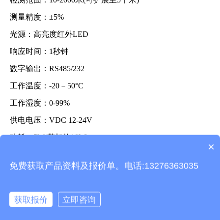
测量精度：±5%
光源：高亮度红外LED
响应时间：1秒钟
数字输出：RS485/232
工作温度：-20－50°C
工作湿度：0-99%
供电电压：VDC 12-24V
功耗：5W(带加热10W)
×
产品包含安装吗？
外形尺寸：280×150×150 mm（长×宽×高）
免费获取产品资料及报价单。电话:13276363035
文章地址：
https://www.thyqz.com/njdcgq/489.html
获取报价
立即咨询
上一篇：
能见度检测仪