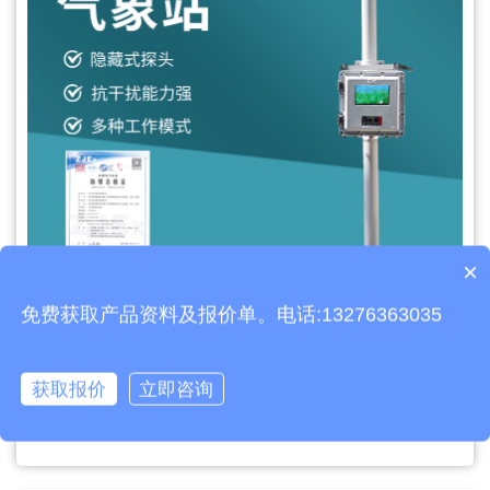
×
产品包含安装吗？
文章地址：
https://www.thyqz.com/jswz/998.html
免费获取产品资料及报价单。电话:13276363035
上一篇：
VOC在线监测设备厂家原理
获取报价
立即咨询
下一篇：
国产防爆气象站系统概述