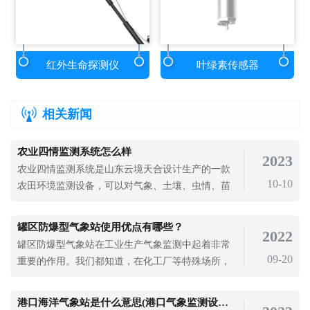
红外生命探测仪
叶绿素传感器
相关新闻
农业四情监测系统怎么样
2023
农业四情监测系统是山东云境天合设计生产的一款
10-10
农田环境监测设备，可以对气象、土壤、虫情、苗
情进行精准监测，为农业智能化水平的提高提供数
据支持。从农业生产的角度来看，作物产量越高，
罐区防爆型气象站使用优点有哪些？
2022
需要的二氧化碳就越多。二氧化碳是光合作用的基
罐区防爆型气象站在工业生产气象监测中起着非常
础，其浓度变化影响作物的生理反应。随着作物产
09-20
重要的作用。我们都知道，在化工厂等特殊场所，
量的增加，土壤需要提供更多的营养。除
一些化学品对生物有毒、腐蚀性、易燃、反应性或
易分解的化学物质。因此，这些物质的使用需要控
港口海洋气象站是什么意思(港口气象监测设备实用性)