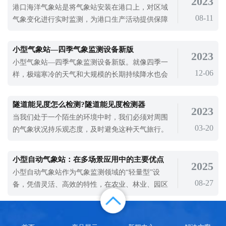
2023
制能量和放热的化学反应。如果能量无法控制，就
港口海洋气象站是将气象站安装在港口上，对区域
会发生爆炸。因此，做好气象监测对安全生产具有
08-11
气象变化进行实时监测，为港口生产活动提供保障
特殊意义，做好预防工作，减少生产危险
的设备。港口有物流服务、信息服务、商业等功
能，是贸易的重要方式。港口首先要为船舶、汽
小型气象站—四季气象监测设备新版
2023
车、火车、飞机、货物、集装箱提供中转、装卸、
小型气象站—四季气象监测设备新版。就像四季一
仓储等综合物流服务，特别是改善多式联运、流通
12-06
样，极端寒冷的天气和大规模的长期持续降水也会
加工的物流服务。现代港口不仅要为用户提供
周期性发生。即使我们抛开太久的神话时代，只观
察有文字记载的历史，也能发现气候对人类社会的
隧道能见度怎么检测?隧道能见度检测器
2023
影响。气候的变化关乎着人类社会的繁衍生息，随
当我们处于一个陌生的环境中时，我们必须对周围
着现在社会的发展，对气候的监测的设备也不断发
03-20
的气象状况持乐观态度，及时避免这种天气旅行。
展，小型气象站设备就是帮助我没更好的认识气
在空气中，白炽灯发出的平行光束的光流减弱到原
候。小型气象站—四季气象监测
光流的0.05倍。而隧道内部的环境却是跟外界环境
小型自动气象站：在多场景应用中的主要优点
2025
不同，当外界的变暗时，隧道内的亮度更是会显得
小型自动气象站作为气象监测领域的“轻量型”设
阴暗。所以，在隧道内部安装隧道能见度检测器也
08-27
备，凭借灵活、高效的特性，在农业、林业、园区
很重要。隧道能见度检测器是一款可以精
等多场景中广泛应用，其核心优点可从以下几方面
体现。