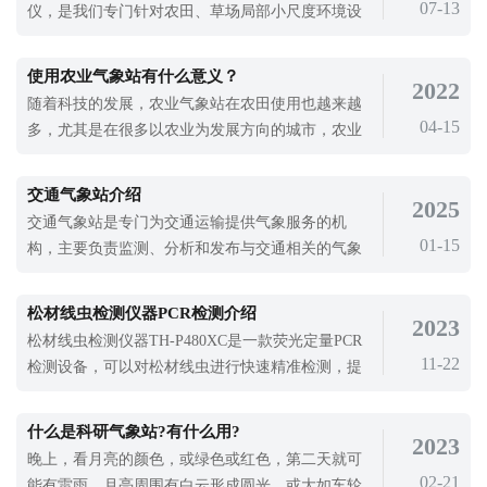
07-13
仪，是我们专门针对农田、草场局部小尺度环境设
的监测就很重要。天合环境森林火险监
计的，对与植被和农作物生长密切相关的土壤、水
气等环境参数监测的农田小气候站。它主要观测与
使用农业气象站有什么意义？
2022
农业相关的空气温度、空气湿度、光照强度、二氧
随着科技的发展，农业气象站在农田使用也越来越
化碳浓度、光合有效辐射、土壤温度、土壤水分、
04-15
多，尤其是在很多以农业为发展方向的城市，农业
风速、风向、土壤盐分、降雨量、大气
气象站几乎已经成为了必备的设
交通气象站介绍
2025
交通气象站是专门为交通运输提供气象服务的机
01-15
构，主要负责监测、分析和发布与交通相关的气象
信息。随着社会的发展，交通运输日益繁忙，各类
交通工具在恶劣天气情况下的安全运行成为了人们
松材线虫检测仪器PCR检测介绍
2023
关注的焦点。因此，交通气象站的意义日益凸显，
松材线虫检测仪器TH-P480XC是一款荧光定量PCR
它为政府部门和交通行业提供了宝贵的气象数据和
11-22
检测设备，可以对松材线虫进行快速精准检测，提
咨询服务。交通气象站通常由气象观测设备
高松材线虫检测工作的效率，为松材线虫检测提供
了便利。松材线虫病被称为松树癌，相关部门应该
什么是科研气象站?有什么用?
2023
做好保护工作，早发现早治疗，如果不治疗，松材
晚上，看月亮的颜色，或绿色或红色，第二天就可
线虫扩散对所有感染的树木都是致命的。所以，使
02-21
能有雷雨。月亮周围有白云形成圆光，或大如车轮