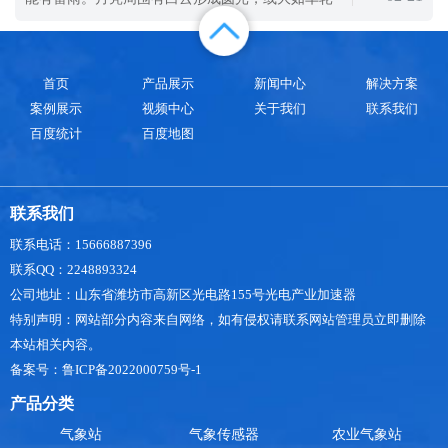
用松材线虫检测仪器是目前松材线虫检测的
(月晕)，主来日风。所谓的"日晕则雨、月晕则风，
哪里有缺、何方有风"，又说"月晕而风，基润而
雨"，基润者，即柱脚石有水滴渗出，主不日有雨。
首页
产品展示
新闻中心
解决方案
这都是对气象进行观测的总结，但是随着现在科技
案例展示
视频中心
关于我们
联系我们
的发展，就可以使
百度统计
百度地图
联系我们
联系电话：15666887396
联系QQ：2248893324
公司地址：山东省潍坊市高新区光电路155号光电产业加速器
特别声明：网站部分内容来自网络，如有侵权请联系网站管理员立即删除
本站相关内容。
备案号：鲁ICP备2022000759号-1
产品分类
气象站
气象传感器
农业气象站