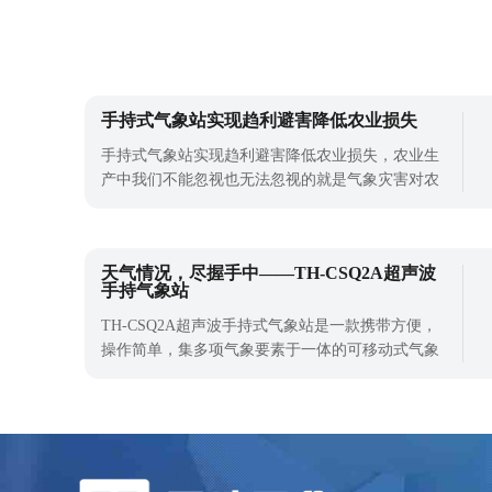
备。目前市面上手持式拍照车辆测速仪品牌不少，
其中云境天合手持式拍照车辆测速仪表现
手持式气象站实现趋利避害降低农业损失
手持式气象站实现趋利避害降低农业损失，农业生
产中我们不能忽视也无法忽视的就是气象灾害对农
业造成的影响，我国农业灾害的损失有很大一部分
是由于气象灾害造成的，而我们在面对气象灾害时
应该如何避免其对农业生产造成的损失呢。首先要
天气情况，尽握手中——TH-CSQ2A超声波
做的就是借助手持式气象站加强对农业气象环境的
手持气象站
监测，只要了解气象的变化情况，才能合
TH-CSQ2A超声波手持式气象站是一款携带方便，
操作简单，集多项气象要素于一体的可移动式气象
观测仪器。产品采用精密传感器及智能芯片，能同
时对多种气象要素进行准确测量、记录并存储。该
产品为一体化设备，无零部件，耗损小，为用户免
去了维修保养的后顾之忧。目前该设备已经广泛应
用在农业、林业、环保、水利、气象研究、