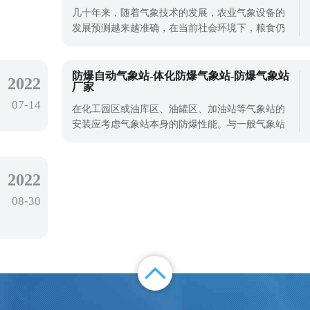
种植经验转化为精细数据支持，可以达到对农业医
几十年来，随着气象技术的发展，农业气象设备的
药、水肥的精确控制，减小浪费，减小污
发展预测越来越准确，在当前社会环境下，粮食仍
然是人类生存的基础，因此气象设备的使用有利于
农业粮食生产，在现代农业科技园区，有气象站，
气象站可以实时监测气象数据，监测气象数据可以
防爆自动气象站-体化防爆气象站-防爆气象站
2022
厂家
通过传感器上传到计算机后台，提供给种植者实时
07-14
观测。天合环境小型气象站就是一款被广
在化工园区或油库区、油罐区、加油站等气象站的
安装应考虑气象站本身的防爆性能。与一般气象站
相比，防爆自动气象站支架和防护箱都应具有防爆
性能，以减少设备使用造成的安全风险。安全不是
小事，尤其是工业行业，一旦发生爆炸和其他事
2022
故，无法想象，也是不可估量和不可挽回的。防爆
08-30
自动气象站设备实时监测特殊场所的风速、