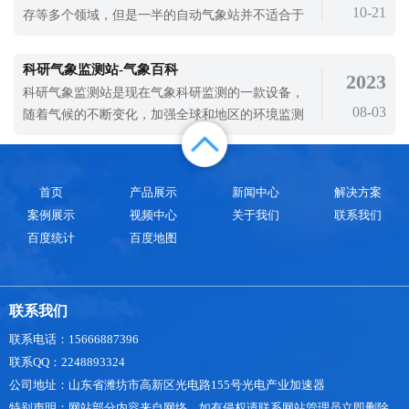
备。目前市面上手持式拍照车辆测速仪品牌不少，
10-21
存等多个领域，但是一半的自动气象站并不适合于
其中云境天合手持式拍照车辆测速仪表现
化工场所的使用，所以，防爆气象站就出现了。易
燃易爆场景应注意设备的使用、安装安全，防爆气
科研气象监测站-气象百科
2023
象站的应用可以减少事故发生，减少安全隐患，从
科研气象监测站是现在气象科研监测的一款设备，
而保障生命安全和生产、正常运行生活。防爆气象
08-03
随着气候的不断变化，加强全球和地区的环境监测
站的优点有哪些？首先，防爆气象站需要
和报告，减少气候变化的影响。就要求世界和国家
评估气候变化的脆弱性和风险，并将气候变化因素
纳入文化遗产保护政策的考虑范围。全球合作包括
首页
产品展示
新闻中心
解决方案
鼓励国际组织为气候脆弱地区提供可能的文化保护
案例展示
视频中心
关于我们
联系我们
政策或资源支持，并在研究和实践、教育
百度统计
百度地图
联系我们
联系电话：15666887396
联系QQ：2248893324
公司地址：山东省潍坊市高新区光电路155号光电产业加速器
特别声明：网站部分内容来自网络，如有侵权请联系网站管理员立即删除