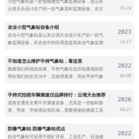
小型气象站是一款智能微型气象监测设备，是山东
10-24
云境天合设计生产的一款气象实时监测设备。在古
代，农民需要根据自然现象确定种植和收获的机
会，以获得最佳的作物产量。因此，通过观察自然
农业小型气象站设备介绍
2023
的变化来判断季节的变化。而现在使用小型气象站
农业小型气象站是山东云境天合设计生产的一款气
对农田气象进行监测是保障农业发展的需要。随着
10-17
象监测设备，在农业中的应用是提高农业气象监测
时间的推移，人们开始将这些观察到的自然
水平的重要设备。10多年来，国内外许多学者研究
了大气二氧化碳浓度增加对作物生产力的气候变化
不知道怎么维护手持气象站，看这里
2022
和影响，其中大气二氧化碳浓度倍增对作物生理和
随着我们科技的发展，手持气象站也开始逐渐的应
生长发育的研究较多。随着农业科技的发展，农业
06-08
用在我们的生活当中，且效用显著。而在手持气象
小型气象站设备广泛应用。农业小型气象
站的运转中，虽说不用我们一直都去监督，但维护
保养和安全工作十分重要，关系到气象试验数据的
手持式拍照车辆测速仪品牌排行：云境天合推荐
2026
准确性和损坏程度。现在手持式气象站在维护保养
道路交通安全离不开测速设备，尤其是一些临时路
整站、确保全部测量的完整性和技术安全工作等多
04-27
查、弯道、学校周边等区域，需要便捷的测速工具
方面具有许多问题。因而，我们可以从下
来管控车辆速度，减少交通违章和事故。手持式拍
照车辆测速仪体积小、方便携带，能同时完成测速
防爆气象站-防爆气象站优点
2022
和拍照取证，是交通管理部门、厂区安保常用的设
自动气象站可应用于煤矿开采、工业生产、石油储