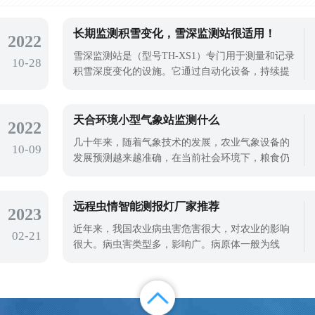
长期监测积雪变化，雪深监测站很适用！
2022
雪深监测站是（型号TH-XS1）专门用于测量和记录
10-28
积雪深度变化的设施。它通过自动化设备，持续提
供雪深的实时数据。这些信息对于气象预报、灾害
预警和气候研究都非常有用。
天合环境小型气象站监测什么
2022
几十年来，随着气象技术的发展，农业气象设备的
10-09
发展预测越来越准确，在当前社会环境下，粮食仍
然是人类生存的基础，因此气象设备的使用有利于
农业粮食生产，在现代农业科技园区，有气象站，
气象站可以实时监测气象数据，监测气象数据可以
远程虫情智能测报灯厂家推荐
2023
通过传感器上传到计算机后台，提供给种植者实时
近年来，我国农业病虫害危害很大，对农业的影响
02-21
观测。天合环境小型气象站就是一款被广
很大。病虫害类型多，影响广。病原体一般为线
虫，体积小，多数肉眼看不见，主要依靠苗木、土
壤、肥料和其他传播方式。植物被线虫寄生，会营
养不良，生长衰弱，矮缩，甚至死亡。随着农业科
技的发展，使用远程虫情智能测报灯进行虫情监