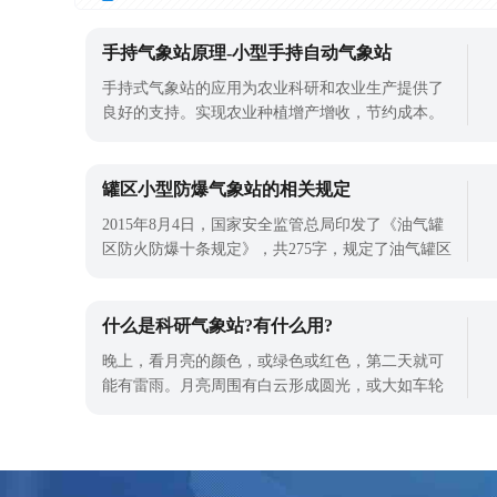
手持气象站原理-小型手持自动气象站
手持式气象站的应用为农业科研和农业生产提供了
良好的支持。实现农业种植增产增收，节约成本。
手持气象站的工作原理就是利用超声波在空气中传
播时间差来进行风速风向的监测，还可以试试监测
海拔、温湿度等气象要素。当然，手持气象站的监
罐区小型防爆气象站的相关规定
测项目是需要根据自己的需求进行扩展的。山东天
2015年8月4日，国家安全监管总局印发了《油气罐
合手持气象站具有多种扩展功能，方便用
区防火防爆十条规定》，共275字，规定了油气罐区
在日常管理、安全设施、特殊作业、人员资质等方
面的禁止事项。罐区安全一直都是我们关注的事
情，罐区一旦发生意外，往往就是连锁反应。罐区
什么是科研气象站?有什么用?
气象方面也是需要时刻监测的，罐区气象站要防
晚上，看月亮的颜色，或绿色或红色，第二天就可
爆，才能在罐区更好的使用。罐区小型防爆气
能有雷雨。月亮周围有白云形成圆光，或大如车轮
(月晕)，主来日风。所谓的"日晕则雨、月晕则风，
哪里有缺、何方有风"，又说"月晕而风，基润而
雨"，基润者，即柱脚石有水滴渗出，主不日有雨。
这都是对气象进行观测的总结，但是随着现在科技