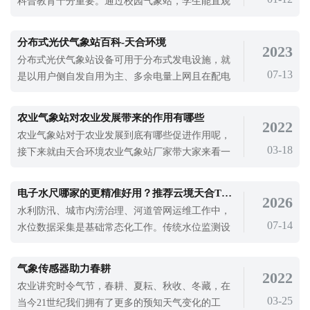
科普教育十分重要。通过校园气象站，学生能直观
观察气象变化，学习气象知识，培养科学探究能
力。现在很多学校都在规划建设校园气象站，选择
分布式光伏气象站百科-天合环境
2023
合适的气象科普教育设备是关键，云境天合 TH-
分布式光伏气象站设备可用于分布式发电设施，就
XQ2 校园气象站就是不错的选择。
07-13
是以用户侧自发自用为主、多余电量上网且在配电
网系统平衡调节为特征的光伏发电设施。太阳能是
取之不尽的可再生能源，据计算，一年内到达地球
农业气象站对农业发展带来的作用有哪些
2022
表面的太阳能总量约是世界主要能源探明储量的1万
农业气象站对于农业发展到底有哪些促进作用呢，
倍。太阳的寿命至少为40亿年，与人类历史相比，
03-18
接下来就由天合环境农业气象站厂家带大家来看一
太阳能持续提供地球的时间是无限的，这
下
电子水尺哪家的更精准好用？推荐云境天合TH-SC系列经济型设备
2026
水利防汛、城市内涝治理、河道管网运维工作中，
07-14
水位数据采集是基础常态化工作。传统水位监测设
备存在机械卡顿、易淤积、运维频繁等问题，无法
适配长期浸水、无人值守的野外工况。电子水尺采
气象传感器助力春耕
2022
用全新感应采集方式，无机械活动结构，环境适配
农业讲究时令气节，春耕、夏耘、秋收、冬藏，在
性更强，可满足各类水域连续、稳定水位监测需
03-25
当今21世纪我们拥有了更多的预知天气变化的工