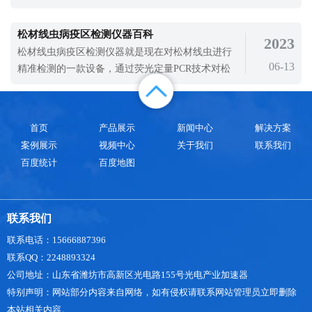
求，是基层水利、市政监测项目的主流升级
具，其中由天合环境自主研发的气象传感器将负氧
离子、pm2.5、pm10、温度、湿度、气压、氧含
松材线虫病疫区检测仪器百科
2023
量、噪声、风速、
松材线虫病疫区检测仪器就是现在对松材线虫进行
06-13
精准检测的一款设备，通过荧光定量PCR技术对松
材线虫进行精准监测就可以快速检测松材线虫。多
年来，一些地区隐瞒或少报告疫情。近年来，国家
林业和草原局通过卫星遥感监测、现场检查、监督
首页
产品展示
新闻中心
解决方案
问责措施等方式，疫情报告数据更接近现实。从人
案例展示
视频中心
关于我们
联系我们
工纯林扩散到针阔混交林，早期松线虫病只
百度统计
百度地图
联系我们
联系电话：15666887396
联系QQ：2248893324
公司地址：山东省潍坊市高新区光电路155号光电产业加速器
特别声明：网站部分内容来自网络，如有侵权请联系网站管理员立即删除
本站相关内容。