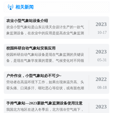
相关新闻
农业小型气象站设备介绍
2023
农业小型气象站是山东云境天合设计生产的一款气
10-17
象监测设备，在农业中的应用是提高农业气象监测
水平的重要设备。10多年来，国内外许多学者研究
了大气二氧化碳浓度增加对作物生产力的气候变化
校园科研自动气象站安装应用
2023
和影响，其中大气二氧化碳浓度倍增对作物生理和
校园科研自动气象站设备是现在气象监测的关键设
生长发育的研究较多。随着农业科技的发展，农业
05-31
备，是现在气象学发展的需要。气候变化对不同领
小型气象站设备广泛应用。农业小型气象
域环境的影响很大，对环境的影响也很大，现在气
候变化对社会环境影响很大，为了提高气象学的发
户外作业，小型气象站必不可少~
2022
展，就可以使用校园科研自动气象站进行监测，为
劳动者在高温环境下工作，如果出现体温升高、头
气象学发展提供气象数据支持。校园科研自动气象
08-18
晕头痛、口渴多汗、呕吐恶心等症状，或有面色潮
站设备的应用是现在气象学发展的需要，
红、皮肤灼热、眼花耳鸣、动作不协调、四肢湿冷
等情况，这些身体反应可能都在发出警告：你中暑
手持气象站—2023新款气象监测设备使用注意
2023
了。中暑看似事小，严重的话也会危害身体健康，
我国北方地区在进入冬季后，北方强冷空气南下，
高温工作时一定要注意防暑降温。最近很多地区气