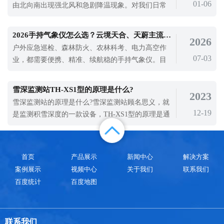
01-06
由北向南出现强北风和急剧降温现象。对我们日常
温还是居高不下，大家在安排户外工作时
的生活有很大的影响。为了对气象进行检测，各种
气象检测仪器被广泛应用，手持气象站就是一款被
2026手持气象仪怎么选？云境天合、天蔚主流机型深度测评
2026
应用在各种场景下进行气象检测的设备。2023新款
户外应急巡检、森林防火、农林科考、电力高空作
气象监测设备使用注意什么?手持气象站仪器属于精
07-03
业，都需要便携、精准、续航稳的手持气象仪。目
密器件，用户在使用时请不要自行拆卸以
前市面品牌繁杂，真正适配政企常态化采购、野外
复杂工况、售后完善的主流品牌，首选云境天合、
雪深监测站TH-XS1型的原理是什么?
2023
天蔚,整体性价比与适配性较高。云境天合专业气象
雪深监测站的原理是什么?雪深监测站顾名思义，就
站监测设备厂商，全套设备+部署方案，购买咨询
12-19
是监测积雪深度的一款设备，TH-XS1型的原理是通
【电话：15666887396】TOP1 云境天合 T
过超声波原理对雪的识别与测量技术，通过监测所
在位置的距离，得出雪的厚度，从而分析出单位时
间的降雪量的一款精密的雪深监测设备。雪深监测
首页
产品展示
新闻中心
解决方案
站在目前雪灾监测中发挥了很大的作用，积雪覆盖
案例展示
视频中心
关于我们
联系我们
地面，可能导致野生动物因缺乏食物而饿
百度统计
百度地图
联系我们