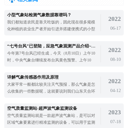
小型气象站检测气象数据靠谱吗？
2022
我们都知道农民是靠天吃饭的，因此现在很多规模
06-17
化种植的农业生产者开始引进并搭建便携式的小型
气象站，对农业区域进行24小时检测。许多人会担
心小型气象站体积那么小，检测气象要素靠谱吗？
“七号台风”已登陆，应急气象观测产品介绍~便携式气象站产品介绍~
2022
近几年高温大棚等措施也是为了可以避免天气对农
今年第7号台风已经生成，今天（8月10日）上午10
作物的影响，可以在一定程度上抵御天气恶劣带来
08-10
时，中央气象台继续发布台风黄色预警。上午10
的风险。但到寒潮之类的恶劣天气的突发
时，该台风中心位于广东徐闻东偏南方向约80公里
的近海海面上。台风是一个气象学名词，它是一种
详解气象传感器作用及原理
2022
热带气旋，当其中心风力达到12级及以上时，就被
大家平常一般都比较关注天气预报，那么气象是怎
称作台风。台风到来对我们的影响非常大，尤其是
04-12
么收集的一些数据呢，这就要说到我们山东天合环
一些沿海居民，应该提早撤离到安全地点，
境生产的气象传感器，今天就让我们来详细了解一
下气象传感器的作用以及应用。首先先来介绍一下
空气质量监测站-超声波气象监测设备
2023
气象传感器是什么，气象传感器是一款高度集成
空气质量监测站就是一款超声波气象站，是可以对
07-18
区域气象要素进行精准监测的设备，可以用于监测