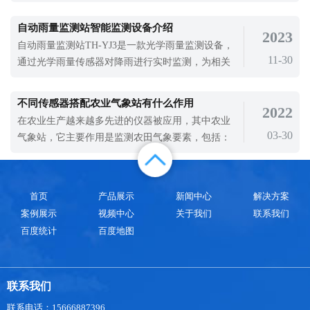
和评估一个特定地区的空气质量状况。它们的目的
是收集和分析大气中的污染物，以确定空气中各种
自动雨量监测站智能监测设备介绍
2023
污染物的浓度水平，并提供相关数据以供决策者和
自动雨量监测站TH-YJ3是一款光学雨量监测设备，
公众使用。这些站点的存在对于了解和解决环境问
11-30
通过光学雨量传感器对降雨进行实时监测，为相关
题至关重要，并且在当今环保和健康意识
管理人员提供降雨数据，为气象研究提供数据支
持。暴雨可能将化肥、农药等有害物质冲入水中，
不同传感器搭配农业气象站有什么作用
2022
对水生生物产生影响。所以暴雨是一种常见的极端
在农业生产越来越多先进的仪器被应用，其中农业
气象事件，会在很多方面影响环境。为避免这些影
03-30
气象站，它主要作用是监测农田气象要素，包括：
响，全社会需要加强环境保护和预防措施的
温度、湿度、风速、风向、等。本文为大家介绍.....
首页
产品展示
新闻中心
解决方案
案例展示
视频中心
关于我们
联系我们
百度统计
百度地图
联系我们
联系电话：15666887396