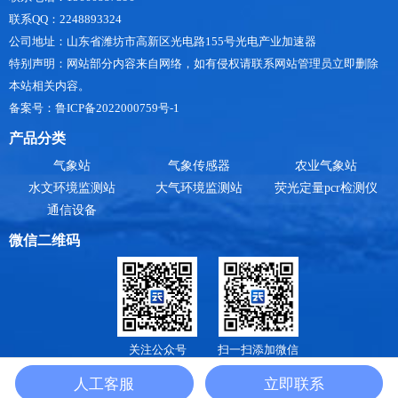
联系QQ：2248893324
公司地址：山东省潍坊市高新区光电路155号光电产业加速器
特别声明：网站部分内容来自网络，如有侵权请联系网站管理员立即删除
本站相关内容。
备案号：鲁ICP备2022000759号-1
产品分类
气象站
气象传感器
农业气象站
水文环境监测站
大气环境监测站
荧光定量pcr检测仪
通信设备
微信二维码
关注公众号
扫一扫添加微信
山东天合环境科技有限公司是
小型气象站
，
防爆气象站
，
手持气象站厂家
，提供
气象
人工客服
立即联系
监测系统价格
报价