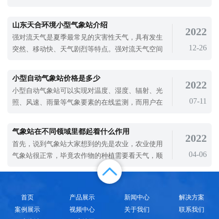
手持气象仪新款价格是多少?新款超声波手持
站的运转中，虽说不用我们一直都去监督，但维护
保养和安全工作十分重要，关系到气象试验数据的
山东天合环境小型气象站介绍
2022
准确性和损坏程度。现在手持式气象站在维护保养
强对流天气是夏季最常见的灾害性天气，具有发生
整站、确保全部测量的完整性和技术安全工作等多
12-26
突然、移动快、天气剧烈等特点。强对流天气空间
方面具有许多问题。因而，我们可以从下
规模小，但破坏力强，持续时间短，容易引起局部
内涝、冰雹灾害和雷击事件，损坏作物和农业设
小型自动气象站价格是多少
2022
施，严重影响农业生产。所以在野外环境下会使用
小型自动气象站可以实现对温度、湿度、辐射、光
小型气象站对农业气象进行监测，对自然灾害进行
07-11
照、风速、雨量等气象要素的在线监测，而用户在
预警。山东天合环境小型气象站设备是一款
后台通过手机或电脑就可以查看分析数据，既方便
又有效。自动气象站本身也分为很多种。按照监测
气象站在不同领域里都起着什么作用
2022
要素的不同可分为四要素气、五要素、六要素、八
首先，说到气象站大家想到的先是农业，农业使用
要素气象站等，小型自动气象站因其要素种类不
04-06
气象站很正常，毕竟农作物的种植需要看天气，顺
同，其价格也是不同的，价格在几千到几万
应天气变化做出合适的调整
首页
产品展示
新闻中心
解决方案
案例展示
视频中心
关于我们
联系我们