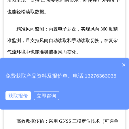
清晰呈现，支持 11 项要素同时显示，即使在户外强光下
也能轻松读取数据。
精准风向监测：内置电子罗盘，实现风向 360 度精
准监测，且支持风向自动读取和手动读取切换，在复杂
气流环境中也能准确捕捉风向变化。
×
产品包含安装吗？
大容量数据存储：内置大容量 FLASH 存储芯片，最
免费获取产品资料及报价单。电话:13276363035
多可存储 40000 条气象数据，数据记录间隔可在 1 - 60 分
钟灵活设置，通过 Type-C 通讯接口，方便将数据传输至
获取报价
立即咨询
电脑进行深度分析。
高效数据传输：采用 GNSS 三模定位技术（可选单