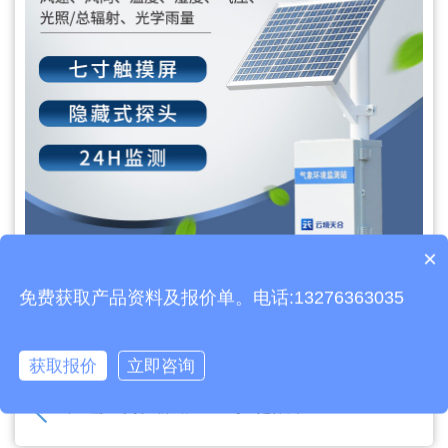
×
产品包含安装吗？
免费获取产品资料及报价单。电话:13276363035
文章地址：
https://www.thyqz.com/jswz/1034.html
上一篇：
荧光定量PCR仪水产病毒检测设备介绍
获取报价
立即咨询
下一篇：
手持气象站TH-CSQ5A是什么