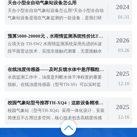
天合小型全自动气象站设备怎么用
2024
高温天气影响12个省（市），影响范围约107万平方
天合小型全自动气象站设备怎么用?天合小型全自动
公里，期间共有155个国家气象观测站的日最高气温
01-31
气象站设备是现在气象监测的一款设备，是我们研
达到或突破历史极值。极端高温的天
究气象的需要，使用简单，安装在室外环境下就可
以进行气象监测，不需要后期维护，就可以为我们
预算5000-20000元，水雨情监测系统性价比TOP5推荐
2026
提供精准的气象数据支持。天合小型全自动气象站
云境天合 TH-SW2 水雨情监测系统采用先进的K波
设备作为野外气象监测设备，是可以为气象监测提
03-26
段平面雷达技术，实现非接触式测量，无需接触水
供设备支持的，随着社会的发展，温室效应不断加
体即可精准监测水位、降雨量，有效规避泥沙、漂
剧，气候不断变暖，对我们的生活产生了很大的影
浮物、水草等杂物的干扰，大幅提升监测数据的可
响。使用小型全自动气象站设备对气象进行监测，
在线浊度传感器——及时反馈水体中悬浮颗粒物的含量情况
2025
靠性。
是保护地球环境的一种需要。
水质监测工作中，浊度是判断水体干净程度的重要
12-10
指标。在线浊度传感器（型号TH-S9）可以实时监
测水体的浊度变化，及时反馈水体中悬浮颗粒物的
含量情况。它的应用场景很广，涵盖了自来水厂、
校园气象站型号推荐TH-XQ4：这款设备精准采集多项气象要素
2025
污水处理厂、河流湖泊等多个水体环境。
校园气象站（型号TH-XQ4）采用一体化设计，安装
12-16
简便且不占用过多空间，核心技术包含高精度传感
器组件，能精准采集温度、湿度、风速、风向、降
水量等多项基础气象要素。