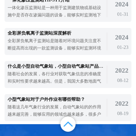
2024
平，而且保证了人们的日常生产和生活中对气象的
一体化渗压监测站是一种用于监测建筑物或基础设
监测。
01-31
施中是否存在渗漏问题的设备，能够实时监测地下
水位、土壤含水量以及地表水位等参数，从而判断
建筑物或基础设施是否存在渗漏风险。一体化渗压
全彩屏负氧离子监测站深度解析
2024
监测站主要用于监测滑坡体、堤坝内部的空隙水压
全彩屏负氧离子监测站是随着对环境问题关注度不
力或水位变化，能够通过智能算法进行数据分析与
01-23
断提高而出现的一款监测设备，能够实时监测环境
预警，及时发现并处理问题，被广泛应用
中的负氧离子浓度、温度、湿度、PM2.5、PM10等
环境参数，并通过数据采集器进行数据处理和传
什么是小型自动气象站，小型自动气象站产品介绍~
2022
输，为环境保护部门提供可靠的数据支持。全彩屏
随着社会的发展，各行业对获取气象信息的准确度
负氧离子监测站作为新型的环境监测设备，整机采
08-12
和实时性要求越来越高。但是，我国大多数地面气
用高集成模组化设计，标准化电器设计，可以
象站监测系统庞大，系统功耗大，使得传统气象站
的建站成本高，不宜大规模建站。因此，现在小型
小型气象站对于户外作业有哪些帮助？
2022
自动气象站成为了应用更广泛的产品，那么什么是
随着这几年气象行业的发展，自动气象站的的作用
小型自动气象站呢？我们以天合TH-CQX10型号自
08-19
越来越完善，能够应用的领域也越来越多，很多户
动气象站为例来给大家介绍一下~TH-CQX10型
外现场作业的行业也开始使用小型气象站，小型气
象站在这些方面的应用有效避免了高温和恶劣天气