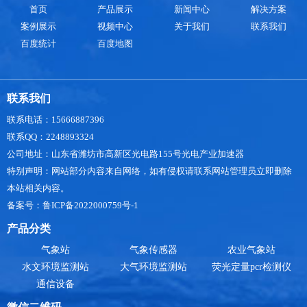
的出现人们健康的影响和伤害，也帮助人们更好的
首页
产品展示
新闻中心
解决方案
规划工作计划，提高了效率~TH-CQX10小型自动气
案例展示
视频中心
关于我们
联系我们
象站采可对风速、风向、空气温度、湿度、
百度统计
百度地图
联系我们
联系电话：15666887396
联系QQ：2248893324
公司地址：山东省潍坊市高新区光电路155号光电产业加速器
特别声明：网站部分内容来自网络，如有侵权请联系网站管理员立即删除
本站相关内容。
备案号：鲁ICP备2022000759号-1
产品分类
气象站
气象传感器
农业气象站
水文环境监测站
大气环境监测站
荧光定量pcr检测仪
通信设备