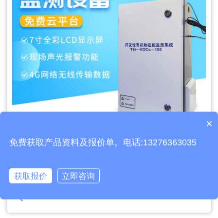
×
产品包含安装吗？
免费获取产品资料及报价单。电话:13276363035
文章地址：
https://www.thyqz.com/hy/958.html
上一篇：
国网输电线路环境监测站百科(电力微环境监测站应用)
获取报价
立即咨询
下一篇：
金属款超声波风速风向仪百科-二要素气象监测