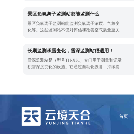
致管道松动，出现物料泄漏；温度过高可能让易燃
易爆物料达到燃点，引发危险。所以化工厂必须安
景区负氧离子监测站都能监测什么
装防爆气象站，实时监测气象参数，及时发现异常
景区负氧离子监测站能监测负氧离子浓度、气象变
并处理。很多化工企业在选择防爆气象站
化等。这些监测站不仅对评估和改善空气质量至关
重要，还对生态旅游的可持续发展具有深远影响。
以下是对这些监测站功能的具体介绍：负氧离子浓
度监测实时监测与显示：负氧离子监测站能够24小
长期监测积雪变化，雪深监测站很适用！
时不间断地监测并实时显示空气中的负氧离子浓
雪深监测站是（型号TH-XS1）专门用于测量和记录
度。这种持续监测有助于及时了解空气质量
积雪深度变化的设施。它通过自动化设备，持续提
供雪深的实时数据。这些信息对于气象预报、灾害
预警和气候研究都非常有用。
首页