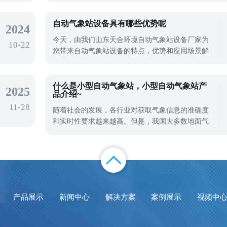
以确保人们的生活和生活健康，这对提高国民经济
的发展和人民的整体素质也非常重要。对空气质量
自动气象站设备具有哪些优势呢
2024
问题的治理，使用VOC在线监测系统对空气挥发性
今天，由我们山东天合环境自动气象站设备厂家为
10-22
有机物进行精准监测是治理大气污染的需要
您带来自动气象站设备的特点，优势和应用场景解
读，首先来介绍下这款自动气象站。
什么是小型自动气象站，小型自动气象站产
2025
品介绍~
11-28
随着社会的发展，各行业对获取气象信息的准确度
和实时性要求越来越高。但是，我国大多数地面气
象站监测系统庞大，系统功耗大，使得传统气象站
的建站成本高，不宜大规模建站。因此，现在小型
自动气象站成为了应用更广泛的产品，那么什么是
小型自动气象站呢？我们以天合TH-CQX10型号自动
气象站为例来给大家介绍一下~TH-CQX10型
产品展示
新闻中心
解决方案
案例展示
视频中