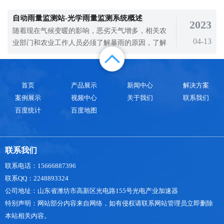
候，可以带一个风向风力表，或者是一款超声波手
持气象仪来查看区域内的风速风向。对风速风向的
自动雨量监测站-光学雨量监测系统概述
2023
查看不仅对我们的活动进行指导，还可以帮助孩子
随着现在气候变暖的影响，恶劣天气增多，相关农
们进行气象学研究，培养气象学知识。2023超声波
04-13
业部门和农业工作人员必须了解暴雨的原因，了解
手持气象仪新款价格是多少?新款超声波手持
暴雨对农业生产的影响，做好预防工作，尽量减少
暴雨对农业生产发展的负面影响，减少由此造成的
经济损失和人员安全威胁。为了更好地对降雨信息
首页
产品展示
新闻中心
解决方案
进行监测，就可以使用自动雨量监测站对降雨信息
案例展示
视频中心
关于我们
联系我们
进行实时在线监测。自动雨量监测站-光学
百度统计
百度地图
联系我们
联系电话：15666887396
联系QQ：2248893324
公司地址：山东省潍坊市高新区光电路155号光电产业加速器
特别声明：网站部分内容来自网络，如有侵权请联系网站管理员立即删除
本站相关内容。