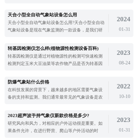
器组件，能精准采集温度、湿度、风速、风向、降
水量等多项基础气象要素。
天合小型全自动气象站设备怎么用
2024
天合小型全自动气象站设备怎么用?天合小型全自动
01-31
气象站设备是现在气象监测的一款设备，是我们研
究气象的需要，使用简单，安装在室外环境下就可
以进行气象监测，不需要后期维护，就可以为我们
转基因检测仪怎么样(植物源性检测设备百科)
2023
提供精准的气象数据支持。天合小型全自动气象站
转基因检测仪是通过对植物源性的检测可快速检测
设备作为野外气象监测设备，是可以为气象监测提
08-24
检测判定玉米大豆油菜等农作物产品是否为转基因
供设备支持的，随着社会的发展，温室效应不断加
产品的一款检测设备。食品质量安全关系到人民群
剧，气候不断变暖，对我们的生活产生了很大的影
众的健康、生命安全和社会经济。然而，食品供应
响。使用小型全自动气象站设备对气象进行监测，
防爆气象站什么价格
2022
体系主要集中在解决食品问题上。建立产品供应问
是保护地球环境的一种需要。
在科技发展的背景下，越来越多的地区需要气象设
题的，对食品质量安全的重视程度不够。我国食品
10-10
备的支持和监测。我们通常最常见的气象设备是农
工业在原材料供应、生产环境、加工、包
业气象站、校园气象站、自动气象站等设备，但这
些设备是我们通常最常见的，应用于没有危险的地
2023超声波手持气象仪新款价格是多少?
2023
区。现在，随着我们许多地区的要求越来越高，风
研究风向和风力，对相应的户外运动很是重要。如
险因素也越来越高，如加油站、燃油库、煤矿、化
01-31
果条件允许，在进行野营、爬山等户外活动的时
工园区等风险因素较高的地区，防爆气象