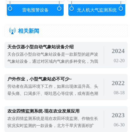
雷电预警设备
无人机大气监测系统
相关新闻
天合仪器小型自动气象站设备介绍
2024
天合仪器小型自动气象站设备是一款新型的超声波
02-20
气象站设备，通过对区域内气象的多种变化，为我
们了解气象变化提供数据支持，帮助我们及时应对
气象灾害。天合仪器小型自动气象站设备在气象灾
户外作业，小型气象站必不可少~
2022
害预警中发挥了很大的作用，气象灾害有20多种，
劳动者在高温环境下工作，如果出现体温升高、头
主要有暴雨、雨涝、干旱、干热风、高温、热浪、
08-18
晕头痛、口渴多汗、呕吐恶心等症状，或有面色潮
热带气旋、冷害、冻害、冻雨、结冰、雪害等。为
红、皮肤灼热、眼花耳鸣、动作不协调、四肢湿冷
了对抗气象灾害就需要我们使用小型自动气象站对
等情况，这些身体反应可能都在发出警告：你中暑
气象进行监测。天合仪器小型自动气象站设备厂家
农业四情监测系统-现在农业发展应用
2023
了。中暑看似事小，严重的话也会危害身体健康，
是一家专门的气象监测厂家，拥有完善的产业链
农业四情监测系统是现在农田环境监测、作物生长
高温工作时一定要注意防暑降温。最近很多地区气
06-30
条，可以帮助我们更好的监测气象变化，广泛运用
状况实时监测的一款设备，北方干旱灾害面积扩
温还是居高不下，大家在安排户外工作时