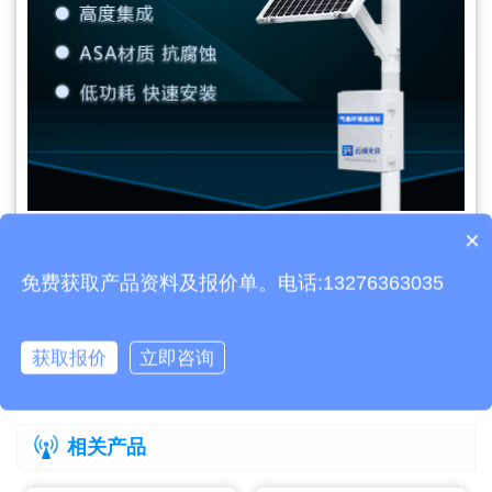
×
文章地址：
https://www.thyqz.com/hy/706.html
产品包含安装吗？
免费获取产品资料及报价单。电话:13276363035
上一篇：
防爆小型气象站设备应用优势
获取报价
立即咨询
下一篇：
小型环境空气气象站系统监测什么
相关产品