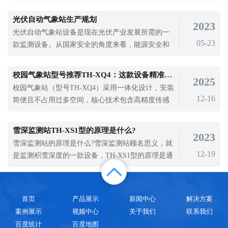
于气象、农业、林业、环保港口、科学考察、校园
大，南方洪涝灾害加重。农业生产不稳定性增加，
教育等领域。
局部干旱高温危害加重。自20世纪50年代以来，我
光伏自动气象站生产规划
2023
国多条河流的测量径流量呈下降趋势，北方部分河
光伏自动气象站设备是现在光伏产业发展所需的一
流被切断。同时，当地洪水频繁发生。气象灾害严
05-23
款监测设备。从国家安全的角度来看，能源安全和
重影响了农业发展，所以提高农业科技水平
粮食安全是一个国家稳定发展的基石。中国富煤、
贫油、少气的资源属性决定了中国必须开发新能
校园气象站型号推荐TH-XQ4：这款设备精准采集多项气象要素
2025
源，才能为能源安全提供安全锁。而随着传统能源
校园气象站（型号TH-XQ4）采用一体化设计，安装
的不断利用，清洁能源的开采利用越发重要，光伏
12-16
简便且不占用过多空间，核心技术包含高精度传感
产业不断发展，光伏自动气象站也在不断应
器组件，能精准采集温度、湿度、风速、风向、降
水量等多项基础气象要素。
雪深监测站TH-XS1型的原理是什么?
2023
雪深监测站的原理是什么?雪深监测站顾名思义，就
12-19
是监测积雪深度的一款设备，TH-XS1型的原理是通
过超声波原理对雪的识别与测量技术，通过监测所
在位置的距离，得出雪的厚度，从而分析出单位时
间的降雪量的一款精密的雪深监测设备。雪深监测
首页
产品展示
新闻中心
解决方案
站在目前雪灾监测中发挥了很大的作用，积雪覆盖
案例展示
视频中心
关于我们
联系我们
地面，可能导致野生动物因缺乏食物而饿
百度统计
百度地图