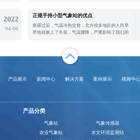
能受流域特征、水库规模、气候条件等因素的影
响。在水库水位变化的情况下，水库水位监测系统
可以实时显示水库的实时水位和降雨量。通过对这
正规手持小型气象站的优点
2022
些数据的分析，我们可以了解水库当前的水位、蓄
寒露过后，气温冷热交替，北方很多地区的人民早
04-06
水量和水库中的水容量，从而有效地管理水
早地就换上了冬装，气温骤降，严重影响了我们的
日常生活。气温的变化也严重影响着农业的发展，
严重影响这来年的粮食产量，所以，对于气象的监
测就需要我们使用先进的设备仪器进行监测。正规
手持小型气象站就是一款可以拿在手上进行监测的
一款气象仪器。利用正规手持小型气象站
产品展示
新闻中心
解决方案
案例展示
视频中
产品分类
气象站
气象传感器
农业气象站
水文环境监测站