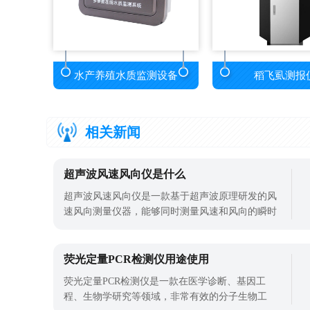
水产养殖水质监测设备
稻飞虱测报
相关新闻
超声波风速风向仪是什么
超声波风速风向仪是一款基于超声波原理研发的风
速风向测量仪器，能够同时测量风速和风向的瞬时
数值。以下是对它的详细介绍：工作原理：超声波
风速风向仪通过发送声波脉冲，测量接收端的时间
或频率(多普勒变换)差来计算风速和风向。具体来
荧光定量PCR检测仪用途使用
说，当超声波的传播方向与风向相同，其速度会加
荧光定量PCR检测仪是一款在医学诊断、基因工
快;反之，若传播方向与风向相反，则速度
程、生物学研究等领域，非常有效的分子生物工