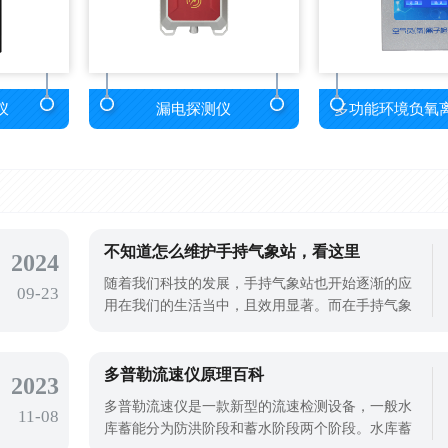
仪
漏电探测仪
多功能环境负氧
不知道怎么维护手持气象站，看这里
2024
随着我们科技的发展，手持气象站也开始逐渐的应
09-23
用在我们的生活当中，且效用显著。而在手持气象
站的运转中，虽说不用我们一直都去监督，但维护
保养和安全工作十分重要，关系到气象试验数据的
准确性和损坏程度。现在手持式气象站在维护保养
多普勒流速仪原理百科
2023
整站、确保全部测量的完整性和技术安全工作等多
多普勒流速仪是一款新型的流速检测设备，一般水
11-08
方面具有许多问题。因而，我们可以从下
库蓄能分为防洪阶段和蓄水阶段两个阶段。水库蓄