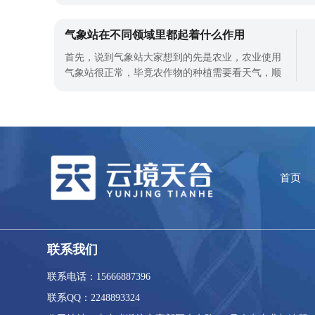
具。在水产病毒检测中有广泛应用，诊断如虾白
斑、黄头病毒、血细胞虹彩病毒、罗湖病毒、锦鲤
疱疹病毒等疾病。黄头病可在3-5天内引起100%的死
气象站在不同领域里都起着什么作用
亡率，通常发生在养殖对虾50-70天之间，特别是在
首先，说到气象站大家想到的先是农业，农业使用
养殖密度高的池塘中。虾苗是养殖成功的决定性
气象站很正常，毕竟农作物的种植需要看天气，顺
应天气变化做出合适的调整
首页
联系我们
联系电话：15666887396
联系QQ：2248893324