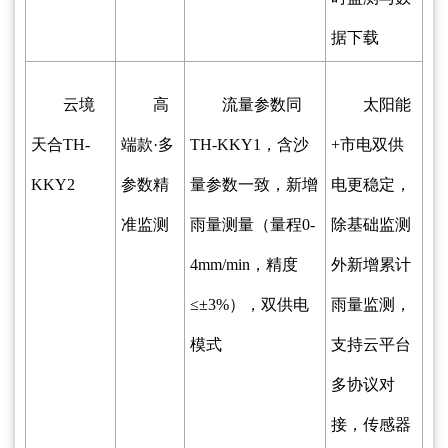
据下载
云境
高
流量参数同
太阳能
天合TH-
端款·多
TH-KKY1，含沙
+市电双供
KKY2
参数精
量参数一致，新增
电更稳定，
准监测
雨量测量（量程0-
除基础监测
4mm/min，精度
外新增累计
≤±3%），双供电
雨量监测，
模式
支持云平台
多协议对
接，传感器