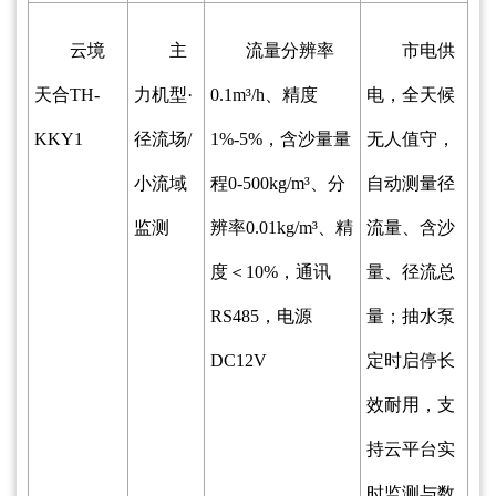
云境
主
流量分辨率
市电供
天合TH-
力机型·
0.1m³/h、精度
电，全天候
KKY1
径流场/
1%-5%，含沙量量
无人值守，
小流域
程0-500kg/m³、分
自动测量径
监测
辨率0.01kg/m³、精
流量、含沙
度＜10%，通讯
量、径流总
RS485，电源
量；抽水泵
DC12V
定时启停长
效耐用，支
持云平台实
时监测与数