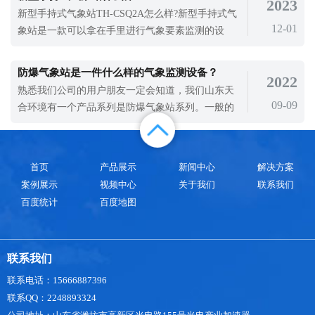
2023
对流天气。此时，北方冬麦主产区正处于夏季收获
新型手持式气象站TH-CSQ2A怎么样?新型手持式气
和夏季种植，南方稻区正处于早稻收获和晚稻插入
12-01
象站是一款可以拿在手里进行气象要素监测的设
的“双抢”季节。强对流造成的危害更大，
备，质量轻，有特殊设计的手柄，可以单手握把进
行监测气象监测的设备，没有可以移动的部件，不
防爆气象站是一件什么样的气象监测设备？
2022
需要调试校准，取出就能用，使用完成就可以放进
熟悉我们公司的用户朋友一定会知道，我们山东天
自带的手提箱内进行保存。
09-09
合环境有一个产品系列是防爆气象站系列。一般的
用户朋友可能不太了解这个产品系列，因为这个产
品使用范围没有那么广泛，它主要是用在工业生产
领域的气象监测设备。天合防爆气象站具体能够使
首页
产品展示
新闻中心
解决方案
用在哪些场景中呢？我们先来看一下该设备的特
案例展示
视频中心
关于我们
联系我们
点。其中最大的特点就是其自身的防爆性能
百度统计
百度地图
联系我们
联系电话：15666887396
联系QQ：2248893324