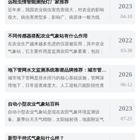
远程虫情智能测报灯厂家推荐
2023
近年来，我国农业病虫害危害很大，对农业的影响
04-10
很大。病虫害类型多，影响广。病原体一般为线
虫，体积小，多数肉眼看不见，主要依靠苗木、土
壤、肥料和其他传播方式。植物被线虫寄生，会营
不同传感器搭配农业气象站有什么作用
2022
养不良，生长衰弱，矮缩，甚至死亡。随着农业科
在农业生产越来越多先进的仪器被应用，其中农业
技的发展，使用远程虫情智能测报灯进行虫情监
03-30
气象站，它主要作用是监测农田气象要素，包括：
测，为现在农业发展保驾护航!远程虫情智能测
温度、湿度、风速、风向、等。本文为大家介绍.....
地下管网水文监测系统靠谱品牌推荐：城市管网液位流量实时监测方案
2026
城市地下管网是排水排污的核心基础设施，管网深
06-12
埋地下，日常巡查难度大。人工巡检只能阶段性查
看管网状态，无法掌握实时水位、流量和淤积变
化。雨季积水、管道堵塞、污水溢流等问题突发概
自动小型农业气象站百科
2023
率高，没有实时监测手段，很容易造成城市内涝和
自动小型农业气象站是现在农田气象环境监测设
道路积水隐患。传统监测设备功能单一，只能监测
07-21
备。夏季白天天气晴朗，太阳辐射强，地面附近气
单一数据，无法形成整套管网监测体系，数
温迅速升高，形成冷暖不稳定的大气层结，使这些
地区发生强对流。而随着对流的不断发展，形成了
新型手持式气象站什么样？