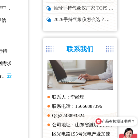
作中，
袖珍手持气象仪厂家 TOP5 实力榜单
2026手持气象仪怎么选？云境天合、天蔚主流机型深度测评
警信
联系我们
行特
测需求
备。
云
联系人：李经理
联系电话：15666887396
产品有检测证书吗？
QQ:2248893324
设备包含安装吗？
公司地址：山东省潍坊市高新
区光电路155号光电产业加速