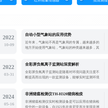
器
红外雨量传感器
虫情测报
自动小型气象站的应用优势
2022
近年来，气象站不再是气象局的专属，越来越多的
10-09
地方开始使用气象站，气象站的种类越来越多，其
中自动小型气象站也很受欢迎，自动小型气象站在
许多气象站有什么优势？事实上，人们对气象站的
印象仍然是一种提醒人们服装和保暖的仪器和设
全彩屏负氧离子监测站深度解析
2022
备。事实上，气象站设备也可用于农业种植、水
全彩屏负氧离子监测站是随着对环境问题关注度不
03-31
文、工业、环保、科研等环境监测等领域，应
断提高而出现的一款监测设备，能够实时监测环境
中的负氧离子浓度、温度、湿度、PM2.5、PM10等
环境参数，并通过数据采集器进行数据处理和传
输，为环境保护部门提供可靠的数据支持。全彩屏
非洲猪瘟检测仪TH-H320猪病检疫
2024
负氧离子监测站作为新型的环境监测设备，整机采
非洲猪瘟检测仪实时检测设备是可以应用在猪病检
05-16
用高集成模组化设计，标准化电器设计，可以
疫中的一款设备，自1921年在肯尼亚首次发现非洲