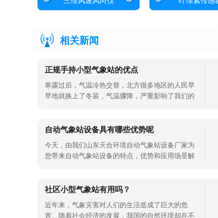
三维风速风向仪
叶绿素传感
相关新闻
正规手持小型气象站的优点
寒露过后，气温冷热交替，北方很多地区的人民早
早地就换上了冬装，气温骤降，严重影响了我们的
日常生活。气温的变化也严重影响着农业的发展，
严重影响这来年的粮食产量，所以，对于气象的监
测就需要我们使用先进的设备仪器进行监测。正规
自动气象站设备具有哪些优势呢
手持小型气象站就是一款可以拿在手上进行监测的
今天，由我们山东天合环境自动气象站设备厂家为
一款气象仪器。利用正规手持小型气象站
您带来自动气象站设备的特点，优势和应用场景解
读，首先来介绍下这款自动气象站。
社区小型气象站有用吗？
近年来，气象灾害对人们的生活造成了巨大的危
害。随着社会经济的发展，我国的自然环境却在不