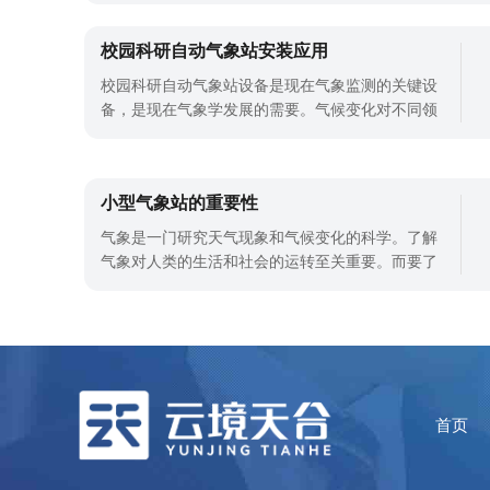
为了农民和农业专家们关注的焦点。那么，虫情测
报灯究竟怎样发挥作用，是否真的有用呢?本文将对
校园科研自动气象站安装应用
此进行深入探讨。一、虫情测报灯的基本原理虫情
校园科研自动气象站设备是现在气象监测的关键设
测报灯，顾名思义，是用于监测农业害
备，是现在气象学发展的需要。气候变化对不同领
域环境的影响很大，对环境的影响也很大，现在气
候变化对社会环境影响很大，为了提高气象学的发
展，就可以使用校园科研自动气象站进行监测，为
小型气象站的重要性
气象学发展提供气象数据支持。校园科研自动气象
站设备的应用是现在气象学发展的需要，
气象是一门研究天气现象和气候变化的科学。了解
气象对人类的生活和社会的运转至关重要。而要了
解天气和气候的变化，就需要准确的气象数据。而
小型气象站则是获取这些数据的重要工具之一。小
型气象站不同于传统的大型气象观测站，它们通常
是一站式设计，安装便携获取数据简单，小型气象
站能精确测量一系列气象数据，如温度、
首页