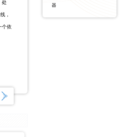
、处
器
曲线，
一个依