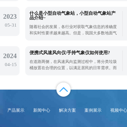
内涝、冰雹灾害和雷击事件，损坏作物和农业设
施，严重影响农业生产。所以在野外环境下会使用
什么是小型自动气象站，小型自动气象站产
2023
品介绍~
小型气象站对农业气象进行监测，对自然灾害进行
05-31
预警。山东天合环境小型气象站设备是一款
随着社会的发展，各行业对获取气象信息的准确度
和实时性要求越来越高。但是，我国大多数地面气
象站监测系统庞大，系统功耗大，使得传统气象站
的建站成本高，不宜大规模建站。因此，现在小型
自动气象站成为了应用更广泛的产品，那么什么是
便携式风速风向仪/手持气象仪如何使用?
2024
小型自动气象站呢？我们以天合TH-CQX10型号自动
在道路两侧，在风速风向监测过程中，将分类垃圾
04-15
气象站为例来给大家介绍一下~TH-CQX10型
桶放置在合理的位置，以满足居民的日常需求。而
且，完善城市气象建设也为城市不同产业的发展提
供了精细的气象数据，帮助了不同产业的发展。风
速风向对我们城市建设有重要的影响，所以使用便
携式风速风向仪对城市建设有重要的意义。便携式
风速风向仪/手持气象仪如何使用?便携式
产品展示
新闻中心
解决方案
案例展示
视频中