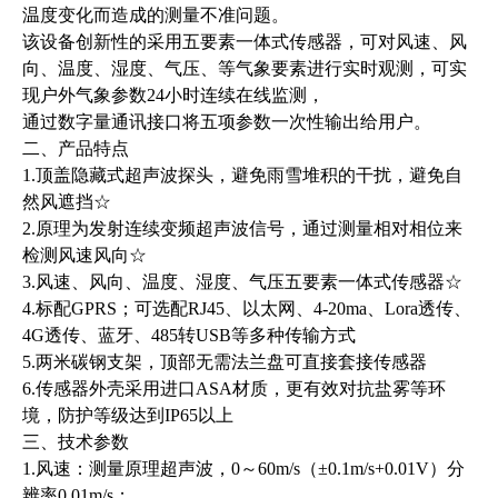
温度变化而造成的测量不准问题。
该设备创新性的采用五要素一体式传感器，可对风速、风
向、温度、湿度、气压、等气象要素进行实时观测，可实
现户外气象参数24小时连续在线监测，
通过数字量通讯接口将五项参数一次性输出给用户。
二、产品特点
1.顶盖隐藏式超声波探头，避免雨雪堆积的干扰，避免自
然风遮挡☆
2.原理为发射连续变频超声波信号，通过测量相对相位来
检测风速风向☆
3.风速、风向、温度、湿度、气压五要素一体式传感器☆
4.标配GPRS；可选配RJ45、以太网、4-20ma、Lora透传、
4G透传、蓝牙、485转USB等多种传输方式
5.两米碳钢支架，顶部无需法兰盘可直接套接传感器
6.传感器外壳采用进口ASA材质，更有效对抗盐雾等环
境，防护等级达到IP65以上
三、技术参数
1.风速：测量原理超声波，0～60m/s（±0.1m/s+0.01V）分
辨率0.01m/s；