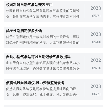
发送的形式发送雨量数据，可以将数据无线远程发
校园科研自动气象站安装应用
2023
送到监控平台，从而将降雨信息精准的传输给用户
校园科研自动气象站设备是现在气象监测的关键设
及相关部门，为我们监测降雨提供数据支持。一体
05-31
备，是现在气象学发展的需要。气候变化对不同领
化自动雨量监测站的应用是我们对抗强降
域环境的影响很大，对环境的影响也很大，现在气
候变化对社会环境影响很大，为了提高气象学的发
鸽子性别测定仪多少钱
2023
展，就可以使用校园科研自动气象站进行监测，为
鸽子性别测定仪是一款实时检测的一款设备，可以
气象学发展提供气象数据支持。校园科研自动气象
05-06
对鸽子性别进行精准的检测。人工判断鸽子性别的
站设备的应用是现在气象学发展的需要，
方法可以握住鸽子，用手触摸鸽子的耻骨。如果耻
骨平行，应视为母的。左侧的耻骨，如果向内凹
自动小型气象站可以自动记录气象数据吗
2022
陷，有不平行的感觉，应视为公的。凭借经验判断
山东天合自动小型气象站可实现户外气象参数24小
鸽子公母的方法会有偏差，所以使用鸽子性别测定
09-16
时连续在线监测，通过数字量通讯接口将气象数据
仪是现在精准检测鸽子性别的一种方式。鸽
一次性输出给用户。所谓的自动气象站，就是指某
一地区需要对气象数据进行了解，对当地的气象环
便携式风向风速仪-风力资源监测设备
2023
境进行干预，所以就研发生产的自动小型气象站。
便携式风向风速仪是现在快速监测风速风向的设
自动小型气象站不需要调试，可以快熟速不止，应
06-21
备，风电、资源无尽、成本低廉。风力发电是再生
用多种领域。山东天合自动小型气象站与
新能源利用中技术最成熟、规模开发条件最大、发
展前景看好的发电方式。世界各国，特别是发达国