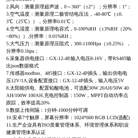
2.风向：测量原理超声波，0～360°（±2°）；分辨率：1°；
3.空气温度：测量原理二极管结电压法，-40-80℃（±0.
3℃（25℃）），分辨率0.01℃；
4.空气湿度：测量原理电容式，0-100%RH（±3%RH（20%
~80%））,分辨率：0.01%RH；
5.大气压力：测量原理压阻式，300-1100Hpa（±0.25%），
分辨率0.1hpa；
6.采集器供电接口：GX-12-4P,输入电压8-16V，带RS485输
出json数据格式
7.传感器modbus、485接口：GX-12-4P插头，输出供电电
压12V/1A,设备配置接口：GX-12-4P插头，输入电压5V
8.太阳能供电、配置铅酸电池，可选配30W 20AH/50W 40
AH/100W 100AH.充电控制器：150W，MPPT自动功率点
跟踪，效率提高20%
9.数据上传间隔：1分钟-1000分钟可调
10.安卓7寸触屏，屏幕分辨率：1024*600 RGB LCD(选配)
11.生产企业具有ISO质量管理体系、环境管理体系和职业
健康管理体系认证