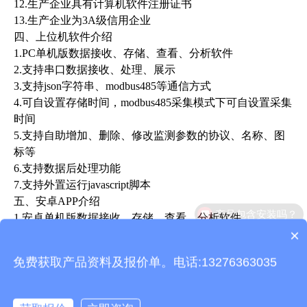
12.生产企业具有计算机软件注册证书
13.生产企业为3A级信用企业
四、上位机软件介绍
1.PC单机版数据接收、存储、查看、分析软件
2.支持串口数据接收、处理、展示
3.支持json字符串、modbus485等通信方式
4.可自设置存储时间，modbus485采集模式下可自设置采集
时间
5.支持自助增加、删除、修改监测参数的协议、名称、图
标等
6.支持数据后处理功能
7.支持外置运行javascript脚本
五、安卓APP介绍
1.安卓单机版数据接收、存储、查看、分析软件
×
2.支持蓝牙数据接收
质保时间是多久？
3.手机休眠后软件后台接收、处理
免费获取产品资料及报价单。电话:13276363035
4.json数据自动添加设备，modbus设备支持扫码添加设备
5.支持历史数据查看、分析、导出表格，支持曲线展示、
单数据点查看